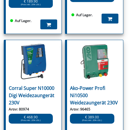
€ 189.90
(Preis inkl. 20% USt.)
Auf Lager.
Auf Lager.
Corral Super N10000
Ako-Power Profi
Digi Weidezaungerät
Ni10500
230V
Weidezaungerät 230V
Artnr: 80974
Artnr: 96465
€ 468.90
€ 389.00
(Preis inkl. 20% USt.)
(Preis inkl. 20% USt.)