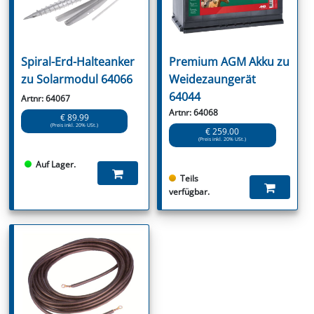
Spiral-Erd-Halteanker
Premium AGM Akku zu
zu Solarmodul 64066
Weidezaungerät
64044
Artnr: 64067
Artnr: 64068
€ 89.99
(Preis inkl. 20% USt.)
€ 259.00
(Preis inkl. 20% USt.)
Auf Lager.
Teils
verfügbar.