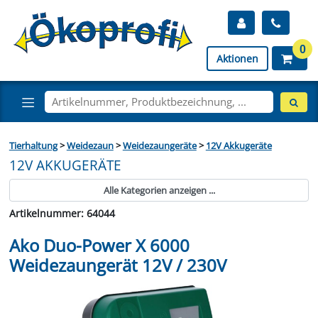
0
Aktionen
Tierhaltung
>
Weidezaun
>
Weidezaungeräte
>
12V Akkugeräte
12V AKKUGERÄTE
Alle Kategorien anzeigen ...
Artikelnummer: 64044
Ako Duo-Power X 6000
Weidezaungerät 12V / 230V