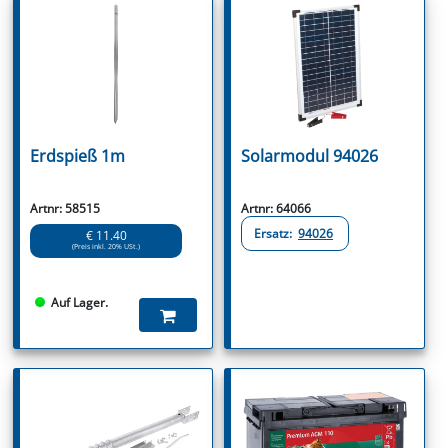
Erdspieß 1m
Solarmodul 94026
Artnr: 58515
Artnr: 64066
Ersatz:
94026
€ 11.40
(Preis inkl. 20% USt.)
Auf Lager.