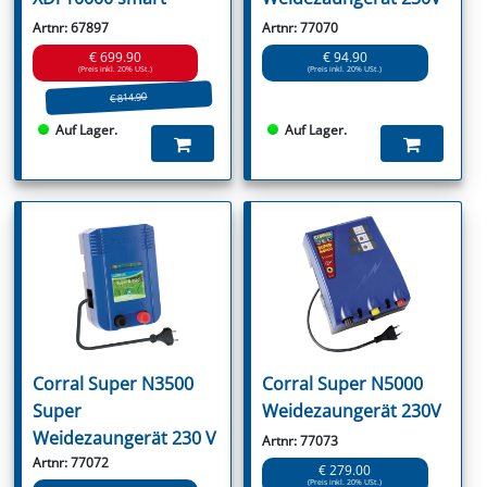
Artnr: 67897
Artnr: 77070
€ 699.90
€ 94.90
(Preis inkl. 20% USt.)
(Preis inkl. 20% USt.)
€ 814.90
Auf Lager.
Auf Lager.
Corral Super N3500
Corral Super N5000
Super
Weidezaungerät 230V
Weidezaungerät 230 V
Artnr: 77073
Artnr: 77072
€ 279.00
(Preis inkl. 20% USt.)