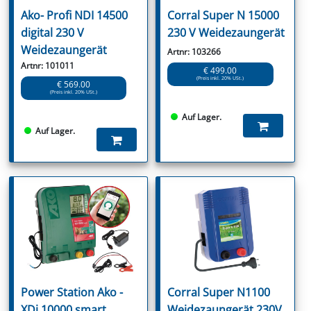
Ako- Profi NDI 14500
Corral Super N 15000
digital 230 V
230 V Weidezaungerät
Weidezaungerät
Artnr: 103266
Artnr: 101011
€ 499.00
(Preis inkl. 20% USt.)
€ 569.00
(Preis inkl. 20% USt.)
Auf Lager.
Auf Lager.
Power Station Ako -
Corral Super N1100
XDi 10000 smart
Weidezaungerät 230V