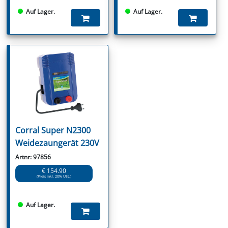
Auf Lager.
Auf Lager.
Corral Super N2300
Weidezaungerät 230V
Artnr: 97856
€ 154.90
(Preis inkl. 20% USt.)
Auf Lager.