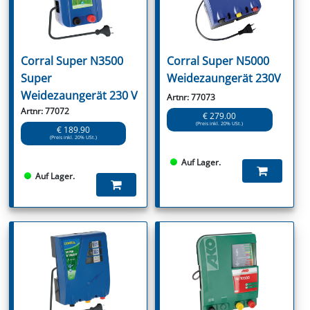
Corral Super N3500
Corral Super N5000
Super
Weidezaungerät 230V
Weidezaungerät 230 V
Artnr: 77073
Artnr: 77072
€ 279.00
(Preis inkl. 20% USt.)
€ 189.90
(Preis inkl. 20% USt.)
Auf Lager.
Auf Lager.