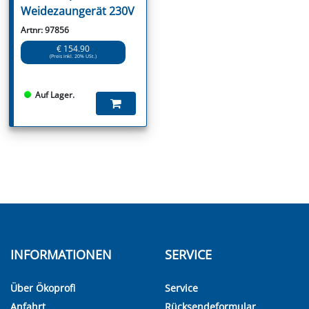
Weidezaungerät 230V
Artnr: 97856
€ 154.90
(Preis inkl. 20% USt.)
Auf Lager.
INFORMATIONEN
SERVICE
Über Ökoprofi
Service
Anfahrt
Rücksendeformular