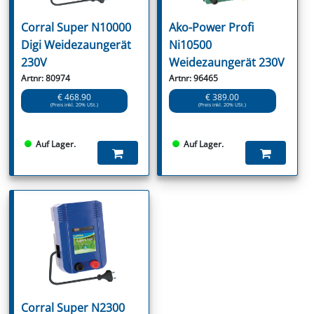
Corral Super N10000
Ako-Power Profi
Digi Weidezaungerät
Ni10500
230V
Weidezaungerät 230V
Artnr: 80974
Artnr: 96465
€ 468.90
€ 389.00
(Preis inkl. 20% USt.)
(Preis inkl. 20% USt.)
Auf Lager.
Auf Lager.
Corral Super N2300