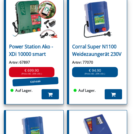
Power Station Ako -
Corral Super N1100
XDi 10000 smart
Weidezaungerät 230V
Artnr: 67897
Artnr: 77070
€ 699.90
€ 94.90
(Preis inkl. 20% USt.)
(Preis inkl. 20% USt.)
€ 814.90
Auf Lager.
Auf Lager.