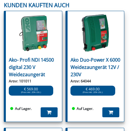
KUNDEN KAUFTEN AUCH
Ako- Profi NDI 14500
Ako Duo-Power X 6000
digital 230 V
Weidezaungerät 12V /
Weidezaungerät
230V
Artnr: 101011
Artnr: 64044
€ 569.00
€ 469.00
(Preis inkl. 20% USt.)
(Preis inkl. 20% USt.)
Auf Lager.
Auf Lager.