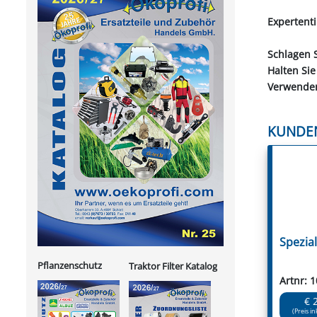
Expertenti
Schlagen S
Halten Si
Verwenden
KUNDE
Spezia
Pflanzenschutz
Traktor Filter Katalog
Artnr: 
€ 
(Preis in