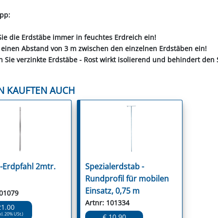
pp:
ie die Erdstäbe immer in feuchtes Erdreich ein!
e einen Abstand von 3 m zwischen den einzelnen Erdstäben ein!
 Sie verzinkte Erdstäbe - Rost wirkt isolierend und behindert de
N KAUFTEN AUCH
l-Erdpfahl 2mtr.
Spezialerdstab -
Rundprofil für mobilen
Einsatz, 0,75 m
101079
Artnr: 101334
21.00
kl. 20% USt.)
€ 10.90