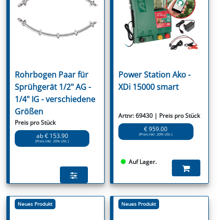
Rohrbogen Paar für
Power Station Ako -
Sprühgerät 1/2" AG -
XDi 15000 smart
1/4" IG - verschiedene
Größen
Artnr: 69430 | Preis pro Stück
Preis pro Stück
€ 959.00
(Preis inkl. 20% USt.)
ab € 153.90
(Preis inkl. 20% USt.)
Auf Lager.
Neues Produkt
Neues Produkt