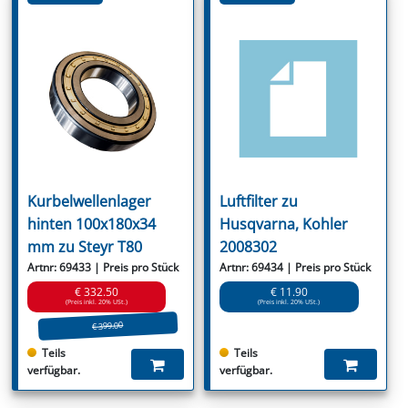
Kurbelwellenlager
Luftfilter zu
hinten 100x180x34
Husqvarna, Kohler
mm zu Steyr T80
2008302
Artnr: 69433 | Preis pro Stück
Artnr: 69434 | Preis pro Stück
€ 332.50
€ 11.90
(Preis inkl. 20% USt.)
(Preis inkl. 20% USt.)
€ 399.00
Teils
Teils
verfügbar.
verfügbar.