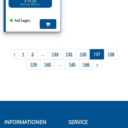
€ 75.00
(Preis inkl. 20% USt.)
Auf Lager.
‹
1
2
...
134
135
136
137
138
139
140
...
145
146
›
INFORMATIONEN
SERVICE