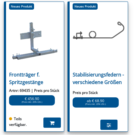
Neues Produkt
Neues Produkt
Frontträger f.
Stabilisierungsfedern -
Spritzgestänge
verschiedene Größen
Artnr: 69435 | Preis pro Stück
Preis pro Stück
€ 456.90
ab € 68.90
(Preis inkl. 20% USt.)
(Preis inkl. 20% USt.)
Teils
verfügbar.