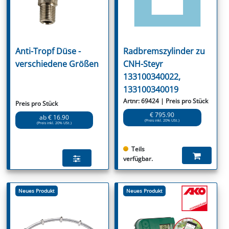
Anti-Tropf Düse -
Radbremszylinder zu
verschiedene Größen
CNH-Steyr
133100340022,
133100340019
Artnr: 69424 | Preis pro Stück
Preis pro Stück
€ 795.90
ab € 16.90
(Preis inkl. 20% USt.)
(Preis inkl. 20% USt.)
Teils
verfügbar.
Neues Produkt
Neues Produkt