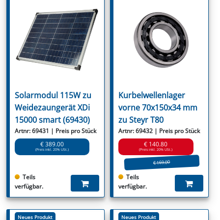
Solarmodul 115W zu
Kurbelwellenlager
Weidezaungerät XDi
vorne 70x150x34 mm
15000 smart (69430)
zu Steyr T80
Artnr: 69431 | Preis pro Stück
Artnr: 69432 | Preis pro Stück
€ 389.00
€ 140.80
(Preis inkl. 20% USt.)
(Preis inkl. 20% USt.)
€ 169.00
Teils
Teils
verfügbar.
verfügbar.
Neues Produkt
Neues Produkt