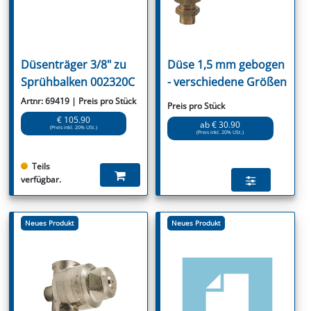
Düsenträger 3/8" zu
Düse 1,5 mm gebogen
Sprühbalken 002320C
- verschiedene Größen
Artnr: 69419 | Preis pro Stück
Preis pro Stück
€ 105.90
ab € 30.90
(Preis inkl. 20% USt.)
(Preis inkl. 20% USt.)
Teils
verfügbar.
Neues Produkt
Neues Produkt