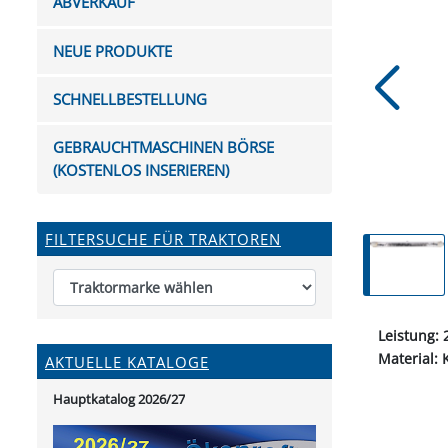
ABVERKAUF
FUTTERTRÖGE & EIMER
BOHRER & FRÄSER
FILTER
GUMMI-MET
KUGEL
SCHAUFE
BEWÄSSERUNG
BELEUCHTUNG
FEDER
KANIN
FIL
NEUE PRODUKTE
HYDRAULIK-HANDPUMPEN
GABEL, RECHEN &
MESSKUP
HANDRE
KEILR
SCHAUFELN
DIVERSE WERKZEUGE
KÄLB
SCHNELLBESTELLUNG
HEI
DIVERSES ZUBEHÖR
GEBRAUCHTMASCHINEN BÖRSE
HOCHDRUCK
(KOSTENLOS INSERIEREN)
HEIZGER
FILTERSUCHE FÜR TRAKTOREN
Leistung:
Material:
AKTUELLE KATALOGE
Hauptkatalog 2026/27