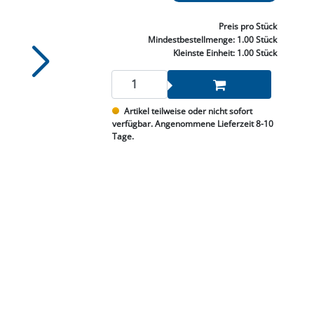
NNEN & SCHLEIFEN
PRAY'S & CHEMIE
KÜHLUNG
NGSBEKÄMPFUNG
GELVENTILE
RODUKTE
HRAUBE MUTTER
ÖLE, FETTE & ADBLUE
WEISSELSPRITZEN
UMLENKROLLEN
Preis
pro Stück
STALL / HOF
ZYLINDER
Mindestbestellmenge:
1.00 Stück
SCHEIBE
STAUBSAUGER &
Kleinste Einheit:
1.00 Stück
RMASCHINEN
TANK, ÖL &
Artikel teilweise oder nicht sofort
MIERTECHNIK
verfügbar. Angenommene Lieferzeit 8-10
Tage.