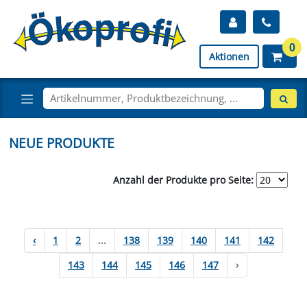
0
Aktionen
NEUE PRODUKTE
Anzahl der Produkte pro Seite:
‹
1
2
...
138
139
140
141
142
143
144
145
146
147
›