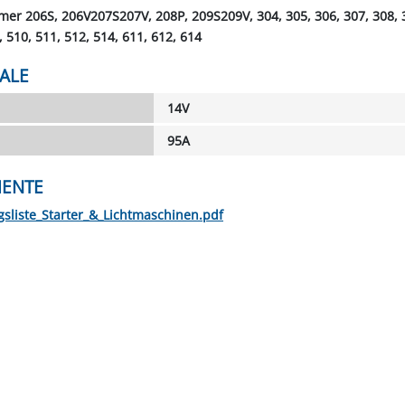
mer 206S, 206V207S207V, 208P, 209S209V, 304, 305, 306, 307, 308, 
, 510, 511, 512, 514, 611, 612, 614
ALE
14V
95A
ENTE
sliste_Starter_&_Lichtmaschinen.pdf