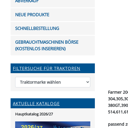
ABVERKAUF
FUTTERTRÖGE & EIMER
BOHRER & FRÄSER
FILTER
GUMMI-MET
KUGEL
SCHAUFE
BEWÄSSERUNG
BELEUCHTUNG
FEDER
KANIN
FIL
NEUE PRODUKTE
HYDRAULIK-HANDPUMPEN
GABEL, RECHEN &
MESSKUP
HANDRE
KEILR
SCHAUFELN
DIVERSE WERKZEUGE
KÄLB
SCHNELLBESTELLUNG
HEI
DIVERSES ZUBEHÖR
GEBRAUCHTMASCHINEN BÖRSE
HOCHDRUCK
(KOSTENLOS INSERIEREN)
HEIZGER
FILTERSUCHE FÜR TRAKTOREN
Farmer 20
304,305,3
AKTUELLE KATALOGE
380GT,390
514,611,6
Hauptkatalog 2026/27
passend z