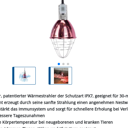
ALL-PUFFER
HÄHNE
NORMKETTEN & ZUBEHÖR
PFERD & REITER
KABINENTEILE
LAGER
TRE
S
LN
STICHSÄGEBLÄTTER
SCHLÄUCHE
SCHÄDLI
RE
P
CHEN
TER
SC
PLUNGEN
INIGUNG
IEMEN
NOTSTROMAGGREGATE
STECKER & MUFFEN
LAGER FAG
RINDER
ER
KEH
ZEN
OBSTVERARBEITUNG &
KONSERVIERUNG
REINIGER &
SCH
PVC-STREIFENVORHANG
ÄTE
, patentierter Wärmestrahler der Schutzart IPX7, geeignet für 30
cht erzeugt durch seine sanfte Strahlung einen angenehmen Nestwä
stärkt das Immunsystem und sorgt für schnellere Erholung bei Ver
bessere Tageszunahmen
die Körpertemperatur bei neugeborenen und kranken Tieren