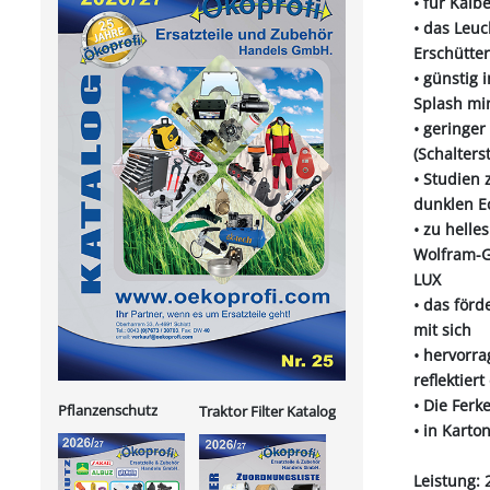
• für Kälb
• das Leuc
Erschütte
• günstig
Splash mi
• geringe
(Schalters
• Studien 
dunklen E
• zu hell
Wolfram-G
LUX
• das förd
mit sich
• hervorr
reflektier
• Die Fer
Pflanzenschutz
Traktor Filter Katalog
• in Karto
Leistung: