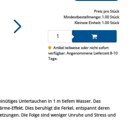
NNEN & SCHLEIFEN
PRAY'S & CHEMIE
KÜHLUNG
NGSBEKÄMPFUNG
GELVENTILE
RODUKTE
HRAUBE MUTTER
ÖLE, FETTE & ADBLUE
WEISSELSPRITZEN
UMLENKROLLEN
Preis
pro Stück
STALL / HOF
ZYLINDER
Mindestbestellmenge:
1.00 Stück
SCHEIBE
STAUBSAUGER &
Kleinste Einheit:
1.00 Stück
RMASCHINEN
TANK, ÖL &
Artikel teilweise oder nicht sofort
MIERTECHNIK
verfügbar. Angenommene Lieferzeit 8-10
Tage.
-minütiges Untertauchen in 1 m tiefem Wasser. Das
rme-Effekt. Dies beruhigt die Ferkel, entspannt deren
letzungen. Die Folge sind weniger Unruhe und Stress und