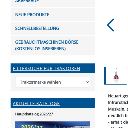
ABVERKAUF
FUTTERTRÖGE & EIMER
BOHRER & FRÄSER
FILTER
GUMMI-MET
KUGEL
SCHAUFE
BEWÄSSERUNG
BELEUCHTUNG
FEDER
KANIN
FIL
NEUE PRODUKTE
HYDRAULIK-HANDPUMPEN
GABEL, RECHEN &
MESSKUP
HANDRE
KEILR
SCHAUFELN
DIVERSE WERKZEUGE
KÄLB
SCHNELLBESTELLUNG
HEI
DIVERSES ZUBEHÖR
GEBRAUCHTMASCHINEN BÖRSE
HOCHDRUCK
(KOSTENLOS INSERIEREN)
HEIZGER
FILTERSUCHE FÜR TRAKTOREN
Neuartiger
Infrarotli
AKTUELLE KATALOGE
Muskeln, 
Hauptkatalog 2026/27
deutlich 
• erhält 