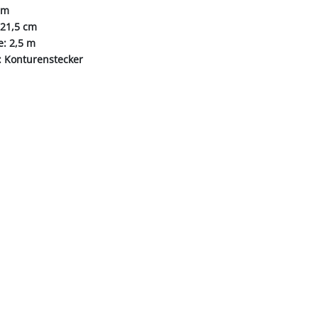
cm
 21,5 cm
e: 2,5 m
: Konturenstecker