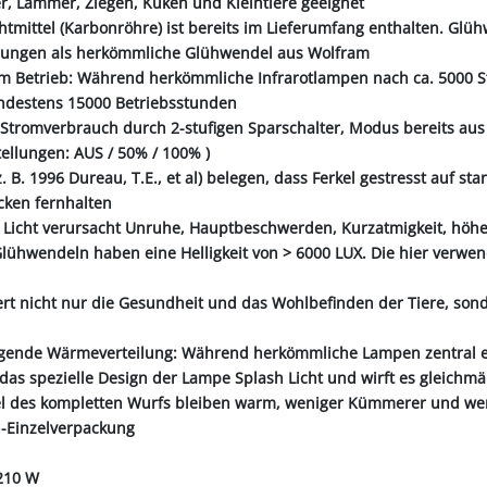
er, Lämmer, Ziegen, Küken und Kleintiere geeignet
htmittel (Karbonröhre) ist bereits im Lieferumfang enthalten. Gl
rungen als herkömmliche Glühwendel aus Wolfram
 im Betrieb: Während herkömmliche Infrarotlampen nach ca. 5000 S
ndestens 15000 Betriebsstunden
r Stromverbrauch durch 2-stufigen Sparschalter, Modus bereits au
tellungen: AUS / 50% / 100% )
z. B. 1996 Dureau, T.E., et al) belegen, dass Ferkel gestresst auf s
cken fernhalten
es Licht verursacht Unruhe, Hauptbeschwerden, Kurzatmigkeit, hö
lühwendeln haben eine Helligkeit von > 6000 LUX. Die hier verwen
ert nicht nur die Gesundheit und das Wohlbefinden der Tiere, sond
agende Wärmeverteilung: Während herkömmliche Lampen zentral ein
t das spezielle Design der Lampe Splash Licht und wirft es gleich
kel des kompletten Wurfs bleiben warm, weniger Kümmerer und wen
n-Einzelverpackung
 210 W