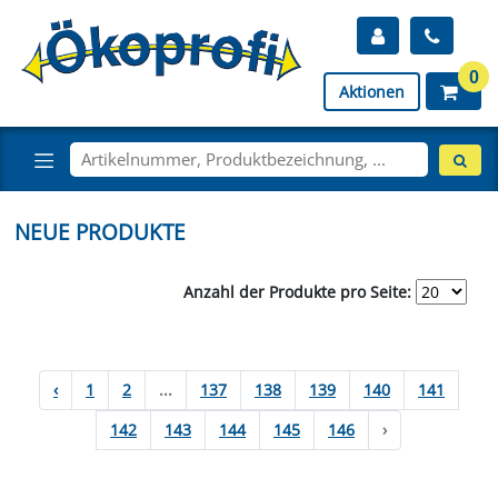
0
Aktionen
NEUE PRODUKTE
Anzahl der Produkte pro Seite:
‹
1
2
...
137
138
139
140
141
142
143
144
145
146
›