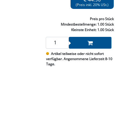
NNEN & SCHLEIFEN
PRAY'S & CHEMIE
KÜHLUNG
NGSBEKÄMPFUNG
GELVENTILE
(Preis inkl. 20% USt.)
RODUKTE
HRAUBE MUTTER
ÖLE, FETTE & ADBLUE
WEISSELSPRITZEN
UMLENKROLLEN
STALL / HOF
ZYLINDER
SCHEIBE
Preis
pro Stück
STAUBSAUGER &
Mindestbestellmenge:
1.00 Stück
RMASCHINEN
Kleinste Einheit:
1.00 Stück
TANK, ÖL &
MIERTECHNIK
Artikel teilweise oder nicht sofort
verfügbar. Angenommene Lieferzeit 8-10
Tage.