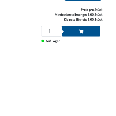
NNEN & SCHLEIFEN
PRAY'S & CHEMIE
KÜHLUNG
NGSBEKÄMPFUNG
GELVENTILE
RODUKTE
HRAUBE MUTTER
ÖLE, FETTE & ADBLUE
WEISSELSPRITZEN
UMLENKROLLEN
Preis
pro Stück
STALL / HOF
ZYLINDER
Mindestbestellmenge:
1.00 Stück
SCHEIBE
STAUBSAUGER &
Kleinste Einheit:
1.00 Stück
RMASCHINEN
TANK, ÖL &
Auf Lager.
MIERTECHNIK