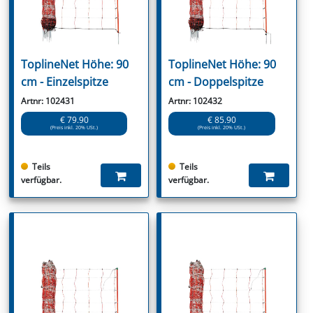
ToplineNet Höhe: 90
ToplineNet Höhe: 90
cm - Einzelspitze
cm - Doppelspitze
Artnr: 102431
Artnr: 102432
€ 79.90
€ 85.90
(Preis inkl. 20% USt.)
(Preis inkl. 20% USt.)
Teils
Teils
verfügbar.
verfügbar.