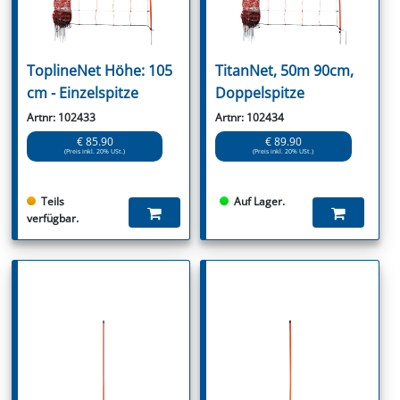
ToplineNet Höhe: 105
TitanNet, 50m 90cm,
cm - Einzelspitze
Doppelspitze
Artnr: 102433
Artnr: 102434
€ 85.90
€ 89.90
(Preis inkl. 20% USt.)
(Preis inkl. 20% USt.)
Teils
Auf Lager.
verfügbar.