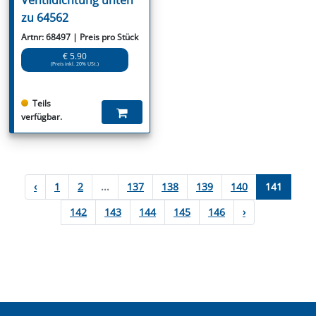
zu 64562
Artnr: 68497 | Preis pro Stück
€ 5.90
(Preis inkl. 20% USt.)
Teils
verfügbar.
‹
1
2
...
137
138
139
140
141
142
143
144
145
146
›