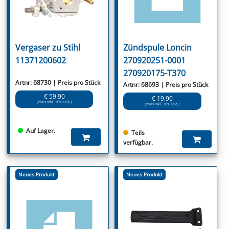
Vergaser zu Stihl
Zündspule Loncin
11371200602
270920251-0001
270920175-T370
Artnr: 68730 | Preis pro Stück
Artnr: 68693 | Preis pro Stück
€ 59.90
€ 19.90
(Preis inkl. 20% USt.)
(Preis inkl. 20% USt.)
Auf Lager.
Teils
verfügbar.
Neues Produkt
Neues Produkt