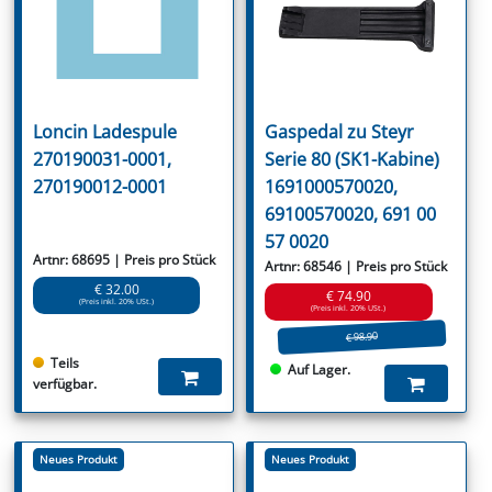
Loncin Ladespule
Gaspedal zu Steyr
270190031-0001,
Serie 80 (SK1-Kabine)
270190012-0001
1691000570020,
69100570020, 691 00
57 0020
Artnr: 68695 | Preis pro Stück
Artnr: 68546 | Preis pro Stück
€ 32.00
€ 74.90
(Preis inkl. 20% USt.)
(Preis inkl. 20% USt.)
€ 98.90
Teils
Auf Lager.
verfügbar.
Neues Produkt
Neues Produkt