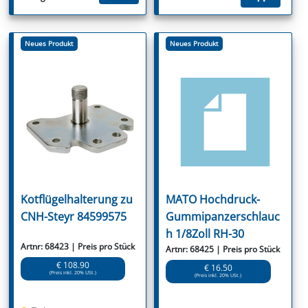
Neues Produkt
Neues Produkt
Kotflügelhalterung zu
MATO Hochdruck-
CNH-Steyr 84599575
Gummipanzerschlauc
h 1/8Zoll RH-30
Artnr: 68423 | Preis pro Stück
Artnr: 68425 | Preis pro Stück
€ 108.90
€ 16.50
(Preis inkl. 20% USt.)
(Preis inkl. 20% USt.)