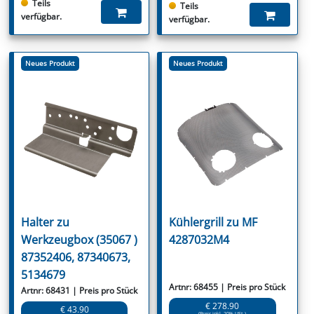
Teils
Teils
verfügbar.
verfügbar.
Neues Produkt
Neues Produkt
Halter zu
Kühlergrill zu MF
Werkzeugbox (35067 )
4287032M4
87352406, 87340673,
5134679
Artnr: 68455 | Preis pro Stück
Artnr: 68431 | Preis pro Stück
€ 278.90
€ 43.90
(Preis inkl. 20% USt.)