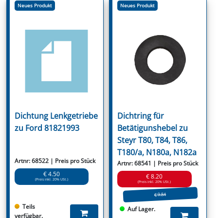
Neues Produkt
Neues Produkt
Dichtung Lenkgetriebe
Dichtring für
zu Ford 81821993
Betätigunshebel zu
Steyr T80, T84, T86,
T180/a, N180a, N182a
Artnr: 68522 | Preis pro Stück
Artnr: 68541 | Preis pro Stück
€ 4.50
€ 8.20
(Preis inkl. 20% USt.)
(Preis inkl. 20% USt.)
€ 9.84
Teils
Auf Lager.
verfügbar.