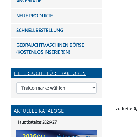
ABVERKAUF
FUTTERTRÖGE & EIMER
BOHRER & FRÄSER
FILTER
GUMMI-MET
KUGEL
SCHAUFE
BEWÄSSERUNG
BELEUCHTUNG
FEDER
KANIN
FIL
NEUE PRODUKTE
HYDRAULIK-HANDPUMPEN
GABEL, RECHEN &
MESSKUP
HANDRE
KEILR
SCHAUFELN
DIVERSE WERKZEUGE
KÄLB
SCHNELLBESTELLUNG
HEI
DIVERSES ZUBEHÖR
GEBRAUCHTMASCHINEN BÖRSE
HOCHDRUCK
(KOSTENLOS INSERIEREN)
HEIZGER
FILTERSUCHE FÜR TRAKTOREN
zu Kette 0
AKTUELLE KATALOGE
Hauptkatalog 2026/27