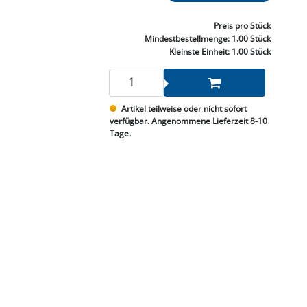
NNEN & SCHLEIFEN
PRAY'S & CHEMIE
KÜHLUNG
NGSBEKÄMPFUNG
GELVENTILE
RODUKTE
HRAUBE MUTTER
ÖLE, FETTE & ADBLUE
WEISSELSPRITZEN
UMLENKROLLEN
Preis
pro Stück
STALL / HOF
ZYLINDER
Mindestbestellmenge:
1.00 Stück
SCHEIBE
STAUBSAUGER &
Kleinste Einheit:
1.00 Stück
RMASCHINEN
TANK, ÖL &
Artikel teilweise oder nicht sofort
MIERTECHNIK
verfügbar. Angenommene Lieferzeit 8-10
Tage.