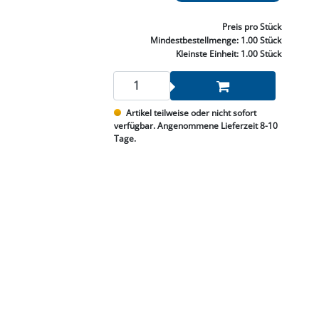
NNEN & SCHLEIFEN
PRAY'S & CHEMIE
KÜHLUNG
NGSBEKÄMPFUNG
GELVENTILE
RODUKTE
HRAUBE MUTTER
ÖLE, FETTE & ADBLUE
WEISSELSPRITZEN
UMLENKROLLEN
Preis
pro Stück
STALL / HOF
ZYLINDER
Mindestbestellmenge:
1.00 Stück
SCHEIBE
STAUBSAUGER &
Kleinste Einheit:
1.00 Stück
RMASCHINEN
TANK, ÖL &
Artikel teilweise oder nicht sofort
MIERTECHNIK
verfügbar. Angenommene Lieferzeit 8-10
Tage.