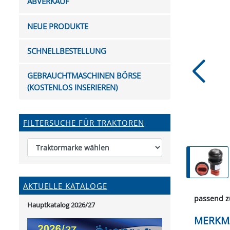
ABVERKAUF
FUTTERTRÖGE & EIMER
BOHRER & FRÄSER
FILTER
GUMMI-MET
KUGEL
SCHAUFE
BEWÄSSERUNG
BELEUCHTUNG
FEDER
KANIN
FIL
NEUE PRODUKTE
HYDRAULIK-HANDPUMPEN
GABEL, RECHEN &
MESSKUP
HANDRE
KEILR
SCHAUFELN
DIVERSE WERKZEUGE
KÄLB
SCHNELLBESTELLUNG
HEI
DIVERSES ZUBEHÖR
GEBRAUCHTMASCHINEN BÖRSE
HOCHDRUCK
(KOSTENLOS INSERIEREN)
HEIZGER
FILTERSUCHE FÜR TRAKTOREN
AKTUELLE KATALOGE
passend z
Hauptkatalog 2026/27
MERKM