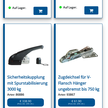
Auf Lager.
Auf Lager.
Sicherheitskupplung
Zugdeichsel für V-
mit Spurstabilisierung
Flansch Hänger
3000 kg
ungebremst bis 750 kg
Artnr: 86886
Artnr: 93867
€ 338.90
€ 61.90
(Preis inkl. 20% USt.)
(Preis inkl. 20% USt.)