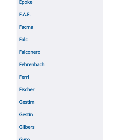
Epoke
F.A.E.
Facma
Falc
Falconero
Fehrenbach
Ferri
Fischer
Gestim
Gestin
Gilbers
Gyro