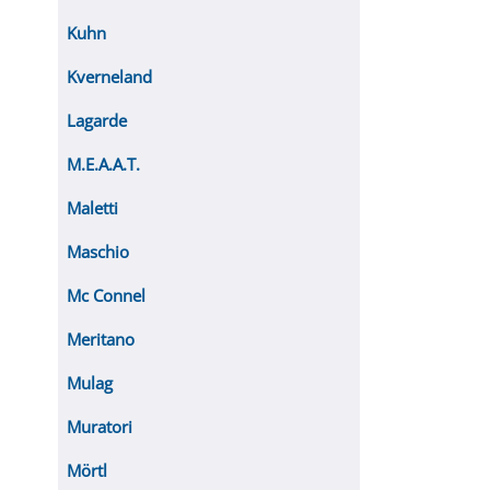
Kuhn
Kverneland
Lagarde
M.E.A.A.T.
Maletti
Maschio
Mc Connel
Meritano
Mulag
Muratori
Mörtl