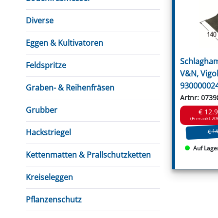
FUTTERTRÖGE & EIMER
BOHRER & FRÄSER
FILTER
GUMMI-MET
KUGEL
SCHAUFE
BEWÄSSERUNG
BELEUCHTUNG
FEDER
KANIN
FIL
Diverse
HYDRAULIK-HANDPUMPEN
GABEL, RECHEN &
MESSKUP
HANDRE
KEILR
SCHAUFELN
DIVERSE WERKZEUGE
KÄLB
Eggen & Kultivatoren
HEI
Schlagham
Feldspritze
DIVERSES ZUBEHÖR
V&N, Vigo
HOCHDRUCK
930000024
HEIZGER
Graben- & Reihenfräsen
Artnr: 0739
Grubber
€ 12.
(Preis inkl. 20
Hackstriegel
€ 14
Auf Lage
Kettenmatten & Prallschutzketten
Kreiseleggen
Pflanzenschutz