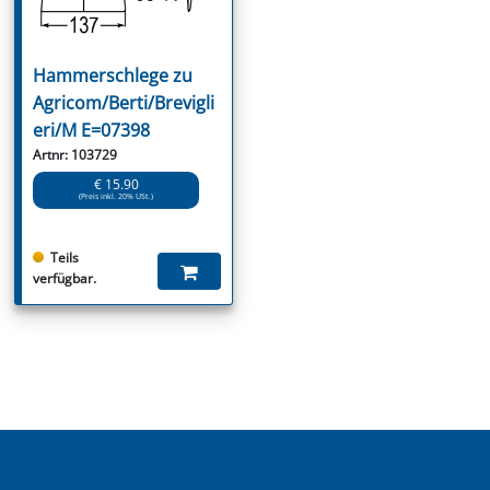
Hammerschlege zu
Agricom/Berti/Brevigli
eri/M E=07398
Artnr: 103729
€ 15.90
(Preis inkl. 20% USt.)
Teils
verfügbar.