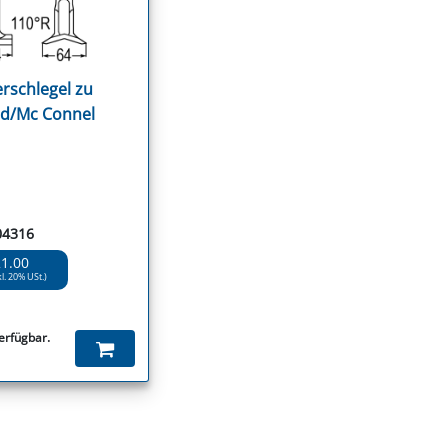
schlegel zu
d/Mc Connel
04316
21.00
kl. 20% USt.)
verfügbar.