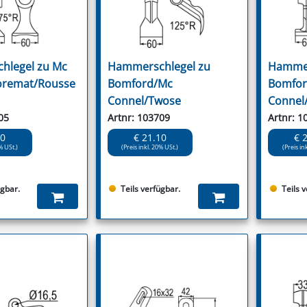
hlegel zu Mc
Hammerschlegel zu
Hammer
oremat/Rousse
Bomford/Mc
Bomfor
Connel/Twose
Connel
05
Artnr: 103709
Artnr: 1
20
€ 21.10
€ 
% USt.)
(Preis inkl. 20% USt.)
(Preis in
ügbar.
Teils verfügbar.
Teils 