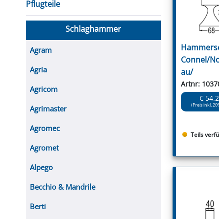
Pflugteile
Schlaghammer
Hammersc
Agram
Connel/N
Agria
au/
Artnr: 1037
Agricom
€ 54.
(Preis inkl. 20
Agrimaster
Agromec
Teils verf
Agromet
Alpego
Becchio & Mandrile
Berti