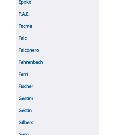
Epoke
F.A.E.
Facma
Falc
Falconero
Fehrenbach
Ferri
Fischer
Gestim
Gestin
Gilbers
Gyro