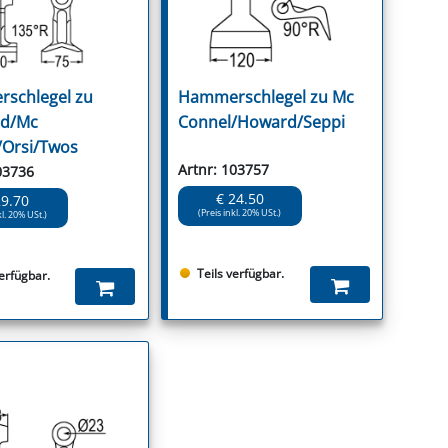
schlegel zu
Hammerschlegel zu Mc
d/Mc
Connel/Howard/Seppi
/Orsi/Twos
Artnr: 103757
03736
€ 24.50
29.70
(Preis inkl. 20% USt.)
kl. 20% USt.)
Teils verfügbar.
verfügbar.