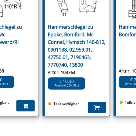
hlegel zu
Hammerschlegel zu
Hammer
Mc
Epoke, Bomford, Mc
Bomfor
oward/Ri
Connel, Hymach 140-810,
0901138, 02.959.01,
42750.01, 7190463,
7770740, 13800
58
Artnr: 1
Artnr: 103764
20
€ 
€ 10.30
% USt.)
(Preis in
(Preis inkl. 20% USt.)
ügbar.
Teils 
Teils verfügbar.