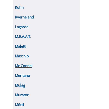
Kuhn
Kverneland
Lagarde
M.E.A.A.T.
Maletti
Maschio
Mc Connel
Meritano
Mulag
Muratori
Mörtl