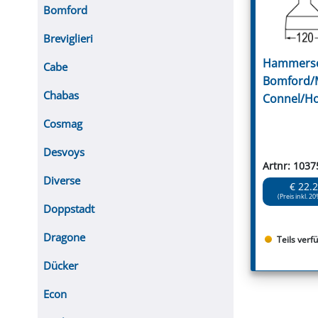
Bomford
Breviglieri
Hammersc
Cabe
Bomford/
Chabas
Connel/H
Cosmag
Desvoys
Artnr: 1037
Diverse
€ 22.
(Preis inkl. 20
Doppstadt
Dragone
Teils verf
Dücker
Econ