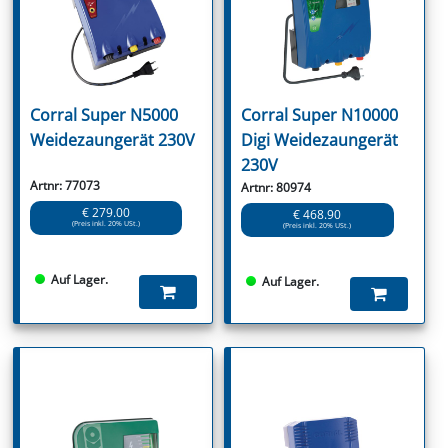
Corral Super N5000
Corral Super N10000
Weidezaungerät 230V
Digi Weidezaungerät
230V
Artnr: 77073
Artnr: 80974
€ 279.00
€ 468.90
(Preis inkl. 20% USt.)
(Preis inkl. 20% USt.)
Auf Lager.
Auf Lager.