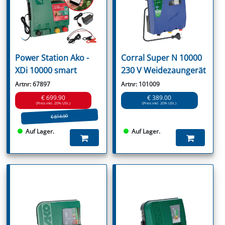
Power Station Ako -
Corral Super N 10000
XDi 10000 smart
230 V Weidezaungerät
Artnr: 67897
Artnr: 101009
€ 699.90
€ 389.00
(Preis inkl. 20% USt.)
(Preis inkl. 20% USt.)
€ 814.90
Auf Lager.
Auf Lager.