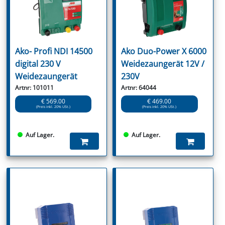
Ako- Profi NDI 14500
Ako Duo-Power X 6000
digital 230 V
Weidezaungerät 12V /
Weidezaungerät
230V
Artnr: 101011
Artnr: 64044
€ 569.00
€ 469.00
(Preis inkl. 20% USt.)
(Preis inkl. 20% USt.)
Auf Lager.
Auf Lager.