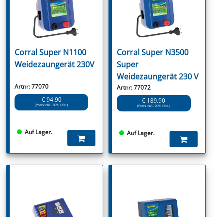
Corral Super N1100
Corral Super N3500
Weidezaungerät 230V
Super
Weidezaungerät 230 V
Artnr: 77070
Artnr: 77072
€ 94.90
€ 189.90
(Preis inkl. 20% USt.)
(Preis inkl. 20% USt.)
Auf Lager.
Auf Lager.