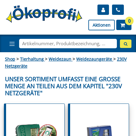
0
Aktionen
Shop
>
Tierhaltung
>
Weidezaun
>
Weidezaungeräte
>
230V
Netzgeräte
UNSER SORTIMENT UMFASST EINE GROSSE M
ENGE AN TEILEN AUS DEM KAPITEL "230V N
ETZGERÄTE"