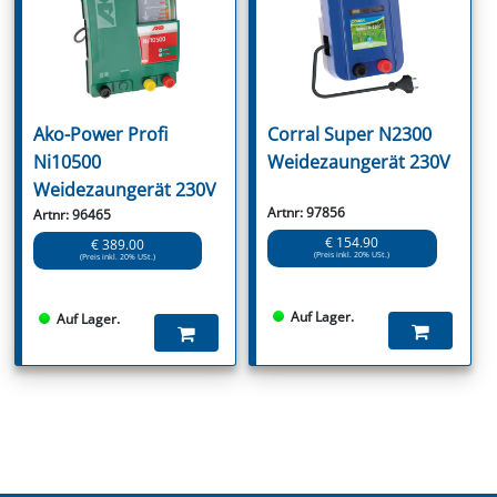
Ako-Power Profi
Corral Super N2300
Ni10500
Weidezaungerät 230V
Weidezaungerät 230V
Artnr: 97856
Artnr: 96465
€ 154.90
€ 389.00
(Preis inkl. 20% USt.)
(Preis inkl. 20% USt.)
Auf Lager.
Auf Lager.