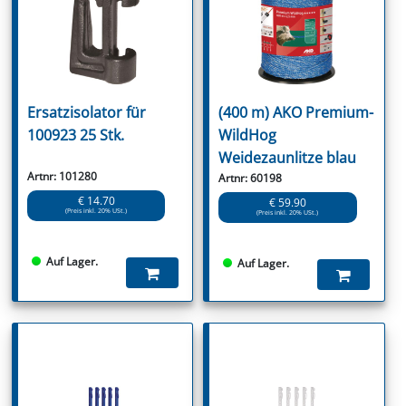
Ersatzisolator für
(400 m) AKO Premium-
100923 25 Stk.
WildHog
Weidezaunlitze blau
Artnr: 101280
Artnr: 60198
€ 14.70
€ 59.90
(Preis inkl. 20% USt.)
(Preis inkl. 20% USt.)
Auf Lager.
Auf Lager.