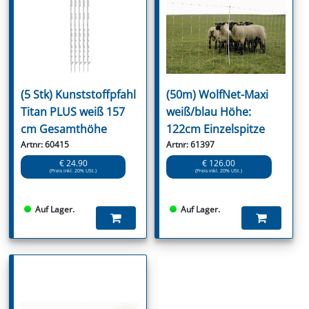
(5 Stk) Kunststoffpfahl
(50m) WolfNet-Maxi
Titan PLUS weiß 157
weiß/blau Höhe:
cm Gesamthöhe
122cm Einzelspitze
Artnr: 60415
Artnr: 61397
€ 24.90
€ 126.00
(Preis inkl. 20% USt.)
(Preis inkl. 20% USt.)
Auf Lager.
Auf Lager.