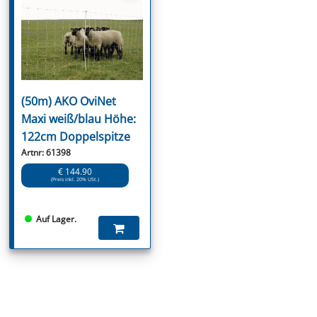
(50m) AKO OviNet
Maxi weiß/blau Höhe:
122cm Doppelspitze
Artnr: 61398
€ 144.90
(Preis inkl. 20% USt.)
Auf Lager.