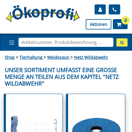
0
Aktionen
Shop
>
Tierhaltung
>
Weidezaun
>
Netz Wildabwehr
UNSER SORTIMENT UMFASST EINE GROSSE M
ENGE AN TEILEN AUS DEM KAPITEL "NETZ W
ILDABWEHR"