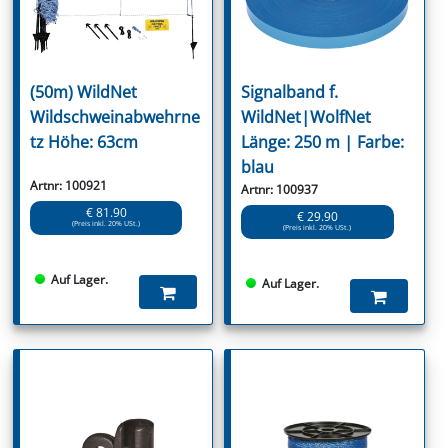
(50m) WildNet
Signalband f.
Wildschweinabwehrne
WildNet|WolfNet
tz Höhe: 63cm
Länge: 250 m | Farbe:
blau
Artnr: 100921
Artnr: 100937
€ 81.90
€ 29.90
(Preis inkl. 20% USt.)
(Preis inkl. 20% USt.)
Auf Lager.
Auf Lager.