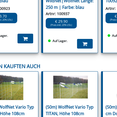
 blau
WildNet|WolfNet Länge:
10092
250 m | Farbe: blau
100923
Artnr:
Artnr: 100937
3.70
€
kl. 20% USt.)
(Preis 
€ 29.90
(Preis inkl. 20% USt.)
Lager.
Auf
Auf Lager.
N KAUFTEN AUCH
WolfNet Vario Typ
(50m) WolfNet Vario Typ
(50m)
 Höhe 108cm
TITAN, Höhe 108cm
cm Do