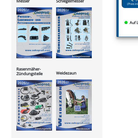
Messer
Schlegelmesser
(Preis in
Auf 
Rasenmäher-
Weidezaun
Zündungsteile