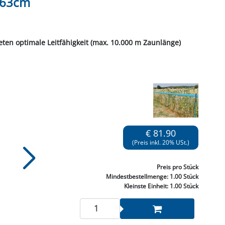
 63cm
NNEN & SCHLEIFEN
PRAY'S & CHEMIE
KÜHLUNG
NGSBEKÄMPFUNG
GELVENTILE
RODUKTE
HRAUBE MUTTER
ÖLE, FETTE & ADBLUE
WEISSELSPRITZEN
UMLENKROLLEN
STALL / HOF
ZYLINDER
SCHEIBE
STAUBSAUGER &
ten optimale Leitfähigkeit (max. 10.000 m Zaunlänge)
RMASCHINEN
r. 60417) mit schwarzer Nylonschnur zum Abspannen,
TANK, ÖL &
MIERTECHNIK
€ 81.90
(Preis inkl. 20% USt.)
Preis
pro Stück
Mindestbestellmenge:
1.00 Stück
Kleinste Einheit:
1.00 Stück