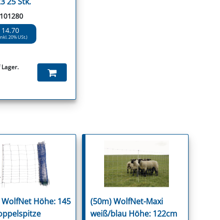
3 25 Stk.
 101280
 14.70
inkl. 20% USt.)
 Lager.
 WolfNet Höhe: 145
(50m) WolfNet-Maxi
ppelspitze
weiß/blau Höhe: 122cm