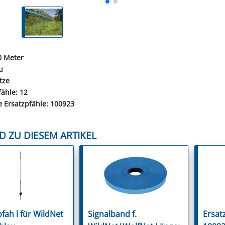
0 Meter
u
tze
fähle: 12
e Ersatzpfähle: 100923
D ZU DIESEM ARTIKEL
fah l für WildNet
Signalband f.
Ersatz