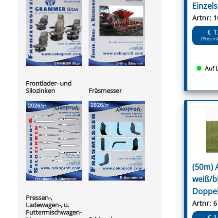
Einzels
Artnr: 
€ 1
(Preis in
Auf 
Frontlader- und
Silozinken
Fräsmesser
(50m) 
weiß/b
Doppel
Pressen-,
Artnr: 
Ladewagen-, u.
Futtermischwagen-
€ 1