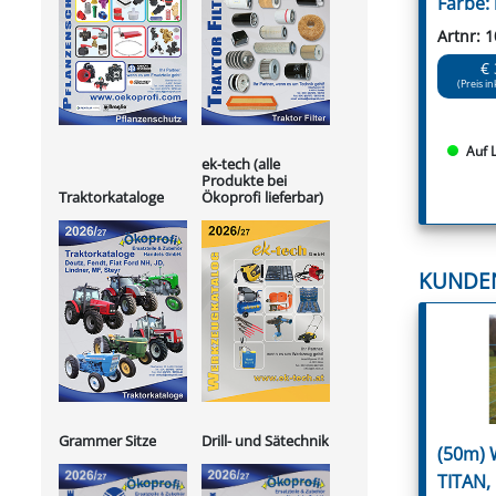
Farbe:
Artnr: 
€ 
(Preis in
Auf 
ek-tech (alle
Produkte bei
Ökoprofi lieferbar)
Traktorkataloge
KUNDE
Grammer Sitze
Drill- und Sätechnik
(50m) 
TITAN,