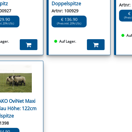
pitz
Doppelspitze
Artnr:
100927
Artnr: 100929
€
(Preis 
29.90
€ 136.90
kl. 20% USt.)
(Preis inkl. 20% USt.)
Auf
Lager.
Auf Lager.
AKO OviNet Maxi
lau Höhe: 122cm
spitze
61398
44.90