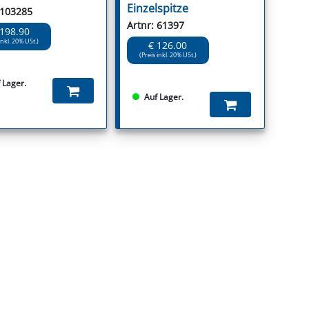
Einzelspitze
 103285
Artnr: 61397
 198.90
inkl. 20% USt.)
€ 126.00
(Preis inkl. 20% USt.)
 Lager.
Auf Lager.