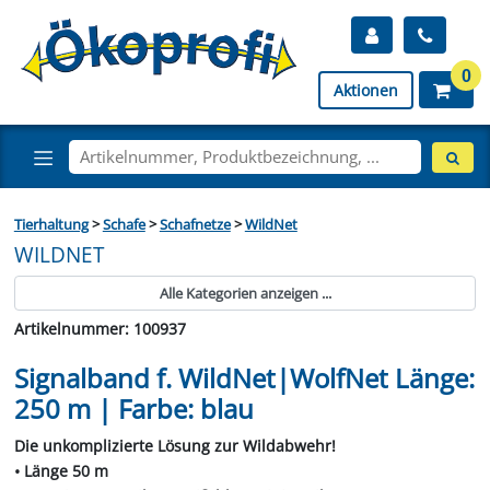
0
Aktionen
Tierhaltung
>
Schafe
>
Schafnetze
>
WildNet
WILDNET
Alle Kategorien anzeigen ...
Artikelnummer: 100937
Signalband f. WildNet|WolfNet Länge:
250 m | Farbe: blau
Die unkomplizierte Lösung zur Wildabwehr!
• Länge 50 m