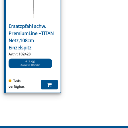
Ersatzpfahl schw.
PremiumLine +TITAN
Netz,108cm
Einzelspitz
Artnr: 102428
€ 3.90
(Preis inkl. 20% USt.)
Teils
verfügbar.