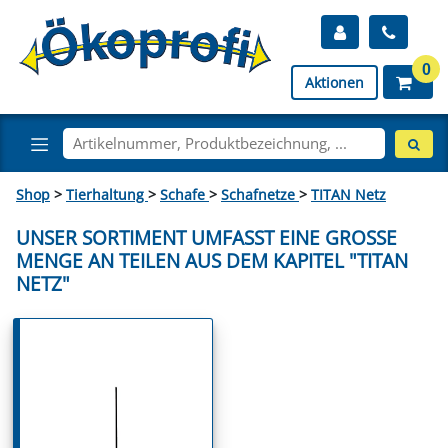
0
Aktionen
Shop
>
Tierhaltung
>
Schafe
>
Schafnetze
>
TITAN Netz
UNSER SORTIMENT UMFASST EINE GROSSE M
ENGE AN TEILEN AUS DEM KAPITEL "TITAN N
ETZ"