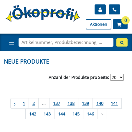
0
Aktionen
NEUE PRODUKTE
Anzahl der Produkte pro Seite:
‹
1
2
...
137
138
139
140
141
142
143
144
145
146
›