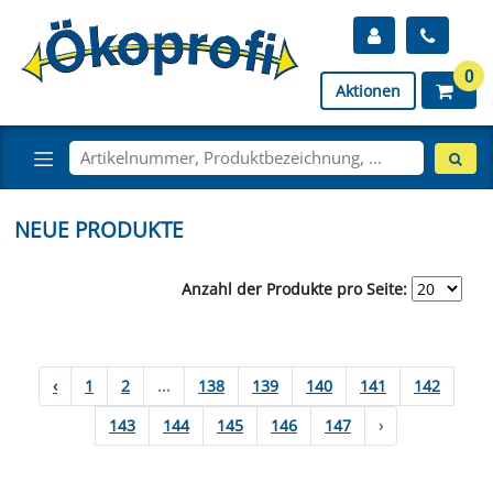
0
Aktionen
NEUE PRODUKTE
Anzahl der Produkte pro Seite:
‹
1
2
...
138
139
140
141
142
143
144
145
146
147
›