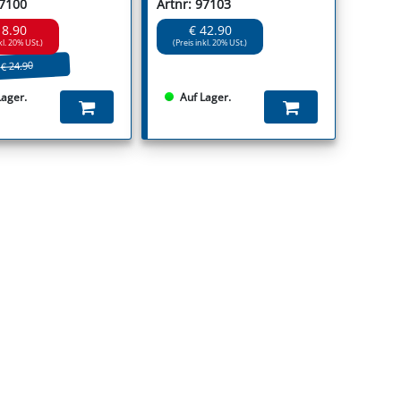
97100
Artnr: 97103
18.90
€ 42.90
kl. 20% USt.)
(Preis inkl. 20% USt.)
€ 24.90
Lager.
Auf Lager.