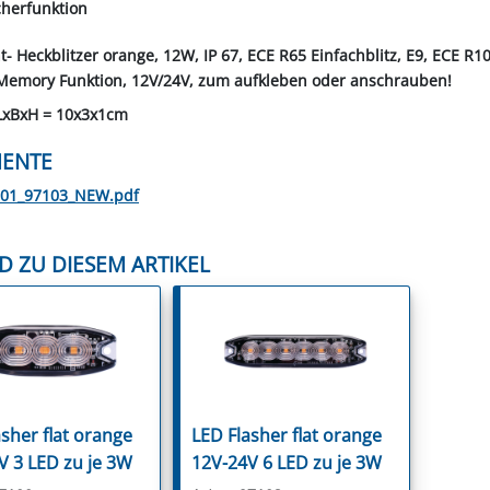
cherfunktion
t- Heckblitzer orange, 12W, IP 67, ECE R65 Einfachblitz, E9, ECE R10
t Memory Funktion, 12V/24V, zum aufkleben oder anschrauben!
LxBxH = 10x3x1cm
ENTE
101_97103_NEW.pdf
D ZU DIESEM ARTIKEL
sher flat orange
LED Flasher flat orange
V 3 LED zu je 3W
12V-24V 6 LED zu je 3W