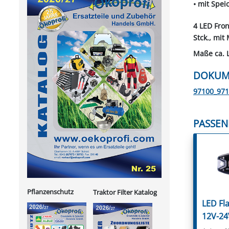
• mit Spei
4 LED Fron
Stck., mi
Maße ca. 
DOKUM
97100_97
PASSEN
Pflanzenschutz
Traktor Filter Katalog
LED Fla
12V-24