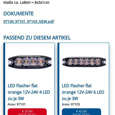
Maße ca. LxBxH = 8x3x1cm
DOKUMENTE
97100_97101_97103_NEW.pdf
PASSEND ZU DIESEM ARTIKEL
LED Flasher flat
LED Flasher flat
orange 12V-24V 4 LED
orange 12V-24V 6 LED
zu je 3W
zu je 3W
Artnr: 97101
Artnr: 97103
€ 20.90
€ 42.90
(Preis inkl. 20% USt.)
(Preis inkl. 20% USt.)