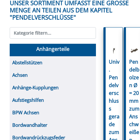
UNSER SORTIMENT UMFASST EINE GROSSE M
ENGE AN TEILEN AUS DEM KAPITEL "
PENDELVERSCHLÜSSE"
Anhängerteile
Univ
Pen
Abstellstützen
.
delb
Achsen
Pen
olze
delv
n Ø
Anhänge-Kupplungen
ersc
= 20
Aufstiegshilfen
hlus
mm
s
zum
BPW Achsen
gera
Ans
de
chw
Bordwandhalter
zum
eiße
Bordwandrückzugsfeder
Ans
n