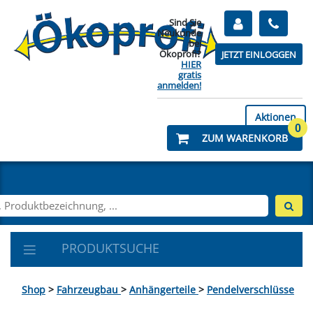
Sind Sie
Neukunde
bei
Ökoprofi?
JETZT EINLOGGEN
HIER
gratis
anmelden!
Aktionen
0
ZUM WARENKORB
PRODUKTSUCHE
Shop
>
Fahrzeugbau
>
Anhängerteile
>
Pendelverschlüsse