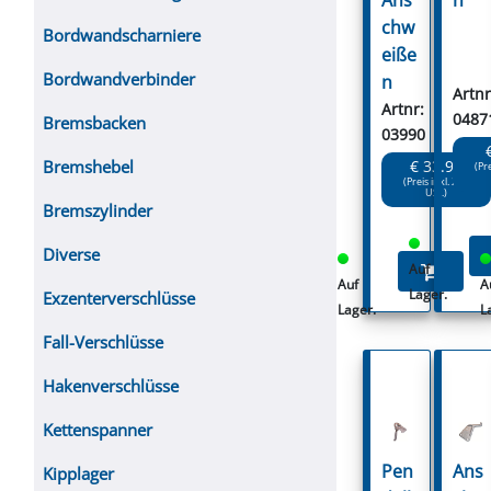
chw
Bordwandscharniere
eiße
Bordwandverbinder
n
Artnr
Artnr:
0487
Bremsbacken
03990
€ 33.90
Bremshebel
(Pr
(Preis inkl. 20%
USt.)
Bremszylinder
Diverse
Auf
Auf
A
Lager.
Exzenterverschlüsse
Lager.
L
Fall-Verschlüsse
Hakenverschlüsse
Kettenspanner
Pen
Ans
Kipplager