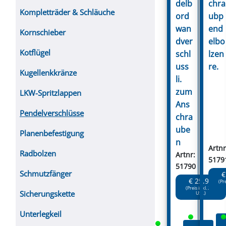
delb
chra
Kompletträder & Schläuche
ord
ubp
wan
end
Kornschieber
dver
elbo
Kotflügel
schl
lzen
uss
re.
Kugellenkkränze
li.
zum
LKW-Spritzlappen
Ans
Pendelverschlüsse
chra
ube
Planenbefestigung
n
Artnr
Radbolzen
Artnr:
5179
51790
Schmutzfänger
€
€ 25.90
(Pr
(Preis inkl. 20%
Sicherungskette
USt.)
Unterlegkeil