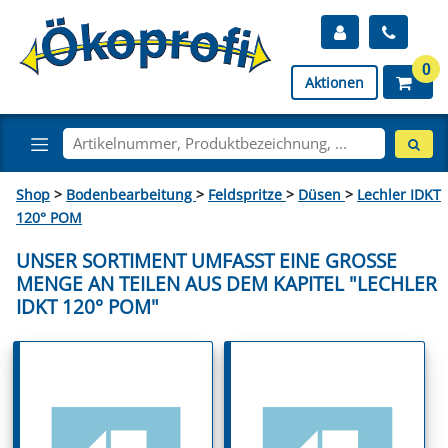
0
Aktionen
Shop
>
Bodenbearbeitung
>
Feldspritze
>
Düsen
>
Lechler IDKT
120° POM
UNSER SORTIMENT UMFASST EINE GROSSE M
ENGE AN TEILEN AUS DEM KAPITEL "LECHLER I
DKT 120° POM"