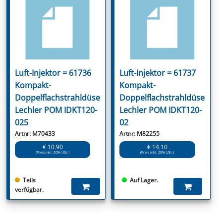
Luft-Injektor = 61736
Luft-Injektor = 61737
Kompakt-
Kompakt-
Doppelflachstrahldüse
Doppelflachstrahldüse
Lechler POM IDKT120-
Lechler POM IDKT120-
025
02
Artnr: M70433
Artnr: M82255
€ 10.90
€ 14.10
(Preis inkl. 20% USt.)
(Preis inkl. 20% USt.)
Teils
Auf Lager.
verfügbar.