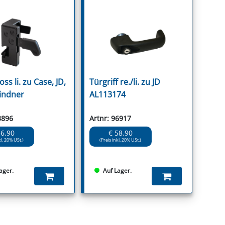
ss li. zu Case, JD,
Türgriff re./li. zu JD
Lindner
AL113174
3896
Artnr: 96917
56.90
€ 58.90
kl. 20% USt.)
(Preis inkl. 20% USt.)
ager.
Auf Lager.