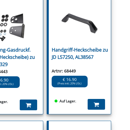
ng-Gasdruckf.
Handgriff-Heckscheibe zu
-Heckscheibe) zu
JD L57250, AL38567
1329
Artnr: 68449
8443
€ 16.90
86.90
(Preis inkl. 20% USt.)
kl. 20% USt.)
Auf Lager.
ager.