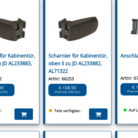
für Kabinentür,
Scharnier für Kabinentür,
Anschla
u JD AL233883,
oben li zu JD AL233882,
AL71322
Artnr: 6
2
Artnr: 66253
€ 
90
€ 108.90
(Preis in
% USt.)
(Preis inkl. 20% USt.)
Auf L
r.
Teils verfügbar.