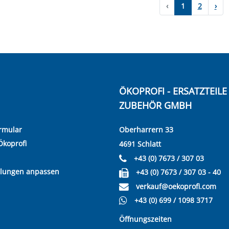
‹
1
2
›
ÖKOPROFI - ERSATZTEIL
ZUBEHÖR GMBH
rmular
Oberharrern 33
Ökoprofi
4691 Schlatt
+43 (0) 7673 / 307 03
llungen anpassen
+43 (0) 7673 / 307 03 - 40
verkauf@oekoprofi.com
+43 (0) 699 / 1098 3717
Öffnungszeiten