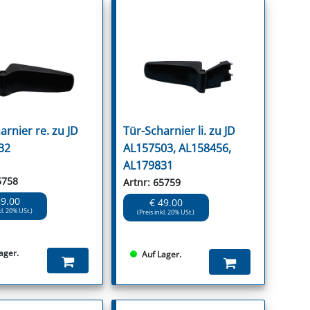
arnier re. zu JD
Tür-Scharnier li. zu JD
32
AL157503, AL158456,
AL179831
5758
Artnr: 65759
49.00
€ 49.00
kl. 20% USt.)
(Preis inkl. 20% USt.)
ager.
Auf Lager.