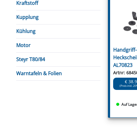
Kraftstoff
Kupplung
Kühlung
Motor
Handgriff-
Heckschei
Steyr T80/84
AL70823
Artnr: 6845
Warntafeln & Folien
€ 38.
(Preis inkl. 20
Auf Lage