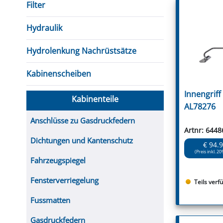
Filter
Hydraulik
Hydrolenkung Nachrüstsätze
Kabinenscheiben
Innengriff 
Kabinenteile
AL78276
Anschlüsse zu Gasdruckfedern
Artnr: 6448
Dichtungen und Kantenschutz
€ 94.
(Preis inkl. 20
Fahrzeugspiegel
Fensterverriegelung
Teils verf
Fussmatten
Gasdruckfedern