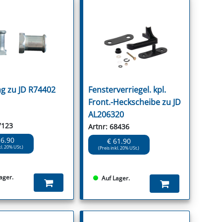
g zu JD R74402
Fensterverriegel. kpl.
Front.-Heckscheibe zu JD
AL206320
7123
Artnr: 68436
16.90
€ 61.90
kl. 20% USt.)
(Preis inkl. 20% USt.)
ager.
Auf Lager.