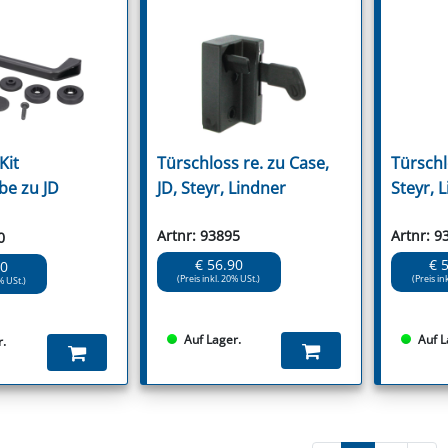
Kit
Türschloss re. zu Case,
Türschlo
be zu JD
JD, Steyr, Lindner
Steyr, 
Artnr: 93895
Artnr: 9
0
€ 56.90
€ 
90
(Preis inkl. 20% USt.)
(Preis in
% USt.)
Auf Lager.
Auf L
r.