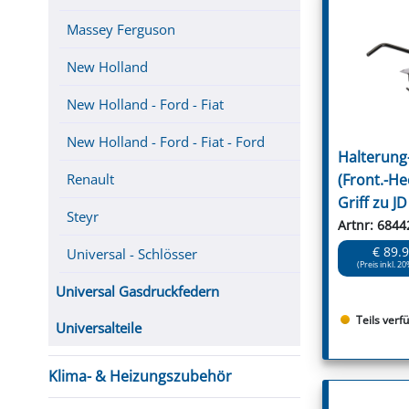
Massey Ferguson
New Holland
New Holland - Ford - Fiat
New Holland - Ford - Fiat - Ford
Halterung
Renault
(Front.-He
Griff zu J
Steyr
Artnr: 6844
€ 89.
Universal - Schlösser
(Preis inkl. 20
Universal Gasdruckfedern
Teils verf
Universalteile
Klima- & Heizungszubehör