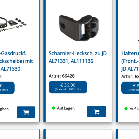
-Gasdruckf.
Scharnier-Hecksch. zu JD
Halteru
ckscheibe) mit
AL71331, AL111136
(Front.
D AL71330
JD AL7
Artnr: 66428
2
Artnr: 6
€ 36.90
90
€ 
(Preis inkl. 20% USt.)
% USt.)
(Preis in
Auf Lager.
ügbar.
Auf L