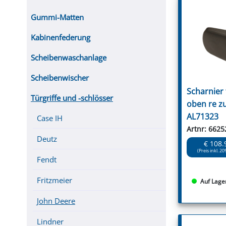
Gummi-Matten
Kabinenfederung
Scheibenwaschanlage
Scheibenwischer
Scharnier 
Türgriffe und -schlösser
oben re z
AL71323
Case IH
Artnr: 6625
Deutz
€ 108.
(Preis inkl. 20
Fendt
Fritzmeier
Auf Lage
John Deere
Lindner