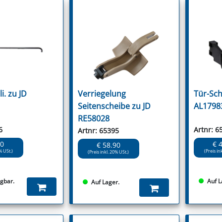
li. zu JD
Verriegelung
Tür-Sch
Seitenscheibe zu JD
AL1798
RE58028
6
Artnr: 6
Artnr: 65395
90
€ 
€ 58.90
% USt.)
(Preis in
(Preis inkl. 20% USt.)
ügbar.
Auf L
Auf Lager.