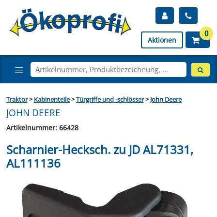
0
Aktionen
Traktor
>
Kabinenteile
>
Türgriffe und -schlösser
>
John Deere
JOHN DEERE
Artikelnummer: 66428
Scharnier-Hecksch. zu JD AL71331,
AL111136