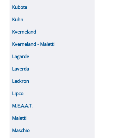
Kubota
Kuhn
Kverneland
Kverneland - Maletti
Lagarde
Laverda
Leckron
Lipco
M.E.A.A.T.
Maletti
Maschio