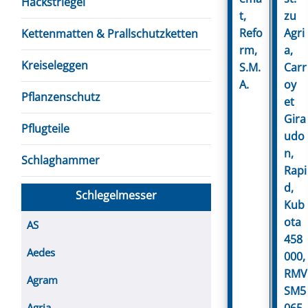
Hackstriegel
t,
zu
Refo
Agri
Kettenmatten & Prallschutzketten
rm,
a,
Kreiseleggen
S.M.
Carr
A.
oy
Pflanzenschutz
et
Gira
Pflugteile
udo
n,
Schlaghammer
Rapi
d,
Schlegelmesser
Kub
ota
AS
458
Aedes
000,
RMV
Agram
SM5
065
Agria