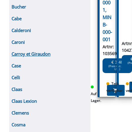
000
Bucher
1,
MIN
Cabe
B-
Calderoni
000-
001
Caroni
Artnr
Artnr:
1042
103569
Carroy et Giraudon
€ 3.40
(Pr
Case
(Preis inkl. 20%
USt.)
Celli
Teils
Claas
verfügbar.
ver
Auf
Lager.
Claas Lexion
Clemens
Cosma