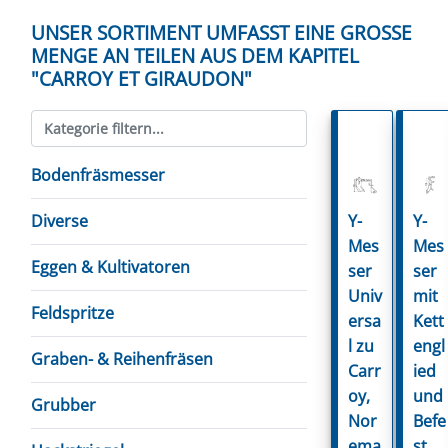
UNSER SORTIMENT UMFASST EINE GROSSE M
ENGE AN TEILEN AUS DEM KAPITEL "
CARROY ET GIRAUDON"
Bodenfräsmesser
Y-
Y-
Diverse
Mes
Mes
Eggen & Kultivatoren
ser
ser
Univ
mit
Feldspritze
ersa
Kett
l zu
engl
Graben- & Reihenfräsen
Carr
ied
oy,
und
Grubber
Nor
Befe
ema
st.