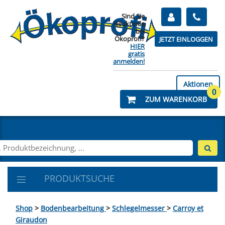
Sind Sie
Neukunde
bei
Ökoprofi?
JETZT EINLOGGEN
HIER
gratis
anmelden!
Aktionen
0
ZUM WARENKORB
PRODUKTSUCHE
Shop
>
Bodenbearbeitung
>
Schlegelmesser
>
Carroy et
Giraudon