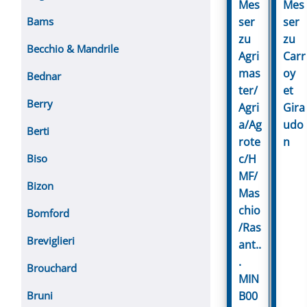
Mes
Mes
ser
ser
Bams
zu
zu
Becchio & Mandrile
Agri
Carr
mas
oy
Bednar
ter/
et
Berry
Agri
Gira
a/Ag
udo
Berti
rote
n
c/H
Biso
MF/
Bizon
Mas
chio
Bomford
/Ras
Breviglieri
ant..
.
Brouchard
MIN
B00
Bruni