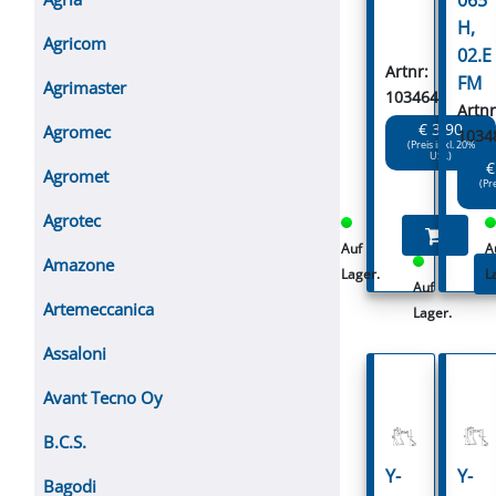
H,
Agricom
02.E
Artnr:
FM
Agrimaster
103464
Artnr
€ 3.90
Agromec
1034
(Preis inkl. 20%
USt.)
€
Agromet
(Pr
Agrotec
Auf
A
Amazone
Lager.
L
Auf
Artemeccanica
Lager.
Assaloni
Avant Tecno Oy
B.C.S.
Y-
Y-
Bagodi