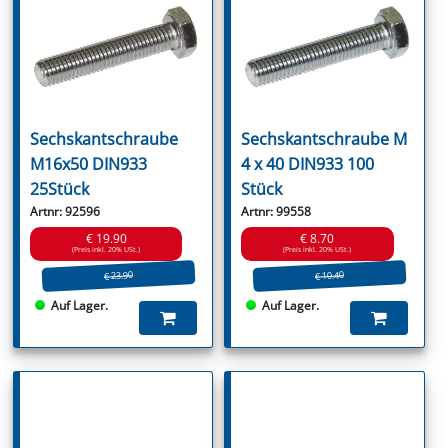
Sechskantschraube
Sechskantschraube M
M16x50 DIN933
4 x 40 DIN933 100
25Stück
Stück
Artnr: 92596
Artnr: 99558
€ 19.90
€ 8.70
(Preis inkl. 20% USt.)
(Preis inkl. 20% USt.)
€ 23.90
€ 10.40
Auf Lager.
Auf Lager.