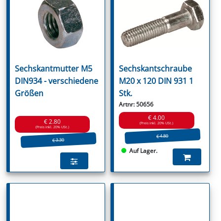
Sechskantmutter M5
Sechskantschraube
DIN934 - verschiedene
M20 x 120 DIN 931 1
Größen
Stk.
Artnr: 50656
€ 4.00
€ 2.80
(Preis inkl. 20% USt.)
(Preis inkl. 20% USt.)
€ 4.80
€ 3.30
Auf Lager.