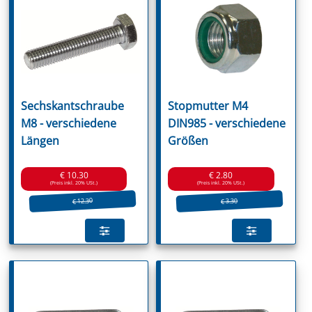
Sechskantschraube
Stopmutter M4
M8 - verschiedene
DIN985 - verschiedene
Längen
Größen
€ 10.30
€ 2.80
(Preis inkl. 20% USt.)
(Preis inkl. 20% USt.)
€ 12.30
€ 3.30