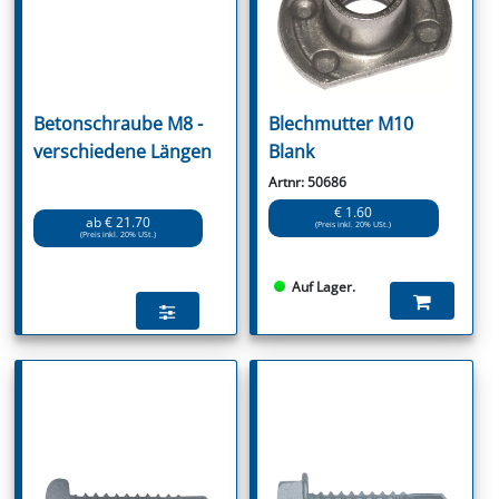
Betonschraube M8 -
Blechmutter M10
verschiedene Längen
Blank
Artnr: 50686
€ 1.60
ab € 21.70
(Preis inkl. 20% USt.)
(Preis inkl. 20% USt.)
Auf Lager.