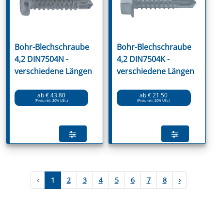
Bohr-Blechschraube
Bohr-Blechschraube
4,2 DIN7504N -
4,2 DIN7504K -
verschiedene Längen
verschiedene Längen
ab € 43.80
ab € 21.50
(Preis inkl. 20% USt.)
(Preis inkl. 20% USt.)
‹
1
2
3
4
5
6
7
8
›