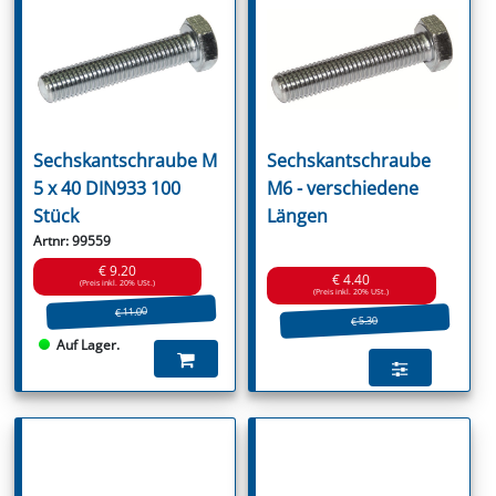
Sechskantschraube M
Sechskantschraube
5 x 40 DIN933 100
M6 - verschiedene
Stück
Längen
Artnr: 99559
€ 9.20
€ 4.40
(Preis inkl. 20% USt.)
(Preis inkl. 20% USt.)
€ 11.00
€ 5.30
Auf Lager.