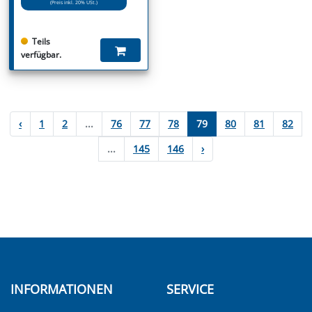
(Preis inkl. 20% USt.)
Teils
verfügbar.
‹
1
2
...
76
77
78
79
80
81
82
...
145
146
›
INFORMATIONEN
SERVICE