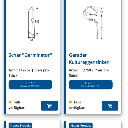
Schar ''Germinator''
Gerader
Kultureggenzinken
Artnr: 112767 | Preis pro
Artnr: 112768 | Preis pro
Stück
Stück
€ 2.52
€ 21.00
(Preis inkl. 20% USt.)
(Preis inkl. 20% USt.)
Teils
Teils
verfügbar.
verfügbar.
Neues Produkt
Neues Produkt