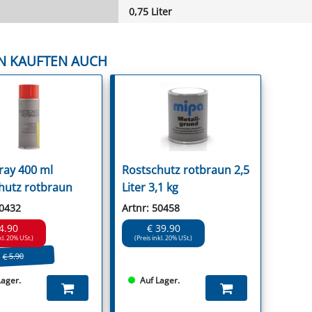
0,75 Liter
N KAUFTEN AUCH
ray 400 ml
Rostschutz rotbraun 2,5
hutz rotbraun
Liter 3,1 kg
50432
Artnr: 50458
4.90
€ 39.90
kl. 20% USt.)
(Preis inkl. 20% USt.)
€ 5.90
Lager.
Auf Lager.