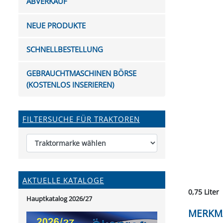
ABVERKAUF
FUTTERTRÖGE & EIMER
BOHRER & FRÄSER
FILTER
GUMMI-MET
KUGEL
SCHAUFE
BEWÄSSERUNG
BELEUCHTUNG
FEDER
KANIN
FIL
NEUE PRODUKTE
HYDRAULIK-HANDPUMPEN
GABEL, RECHEN &
MESSKUP
HANDRE
KEILR
SCHAUFELN
DIVERSE WERKZEUGE
KÄLB
SCHNELLBESTELLUNG
HEI
DIVERSES ZUBEHÖR
GEBRAUCHTMASCHINEN BÖRSE
HOCHDRUCK
(KOSTENLOS INSERIEREN)
HEIZGER
FILTERSUCHE FÜR TRAKTOREN
AKTUELLE KATALOGE
0,75 Liter
Hauptkatalog 2026/27
MERKM