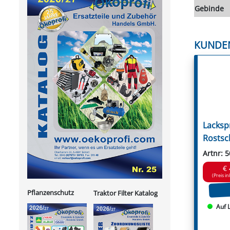
Gebinde
KUNDE
Lacksp
Rostsc
Artnr: 
€ 
(Preis in
Pflanzenschutz
Traktor Filter Katalog
Auf 