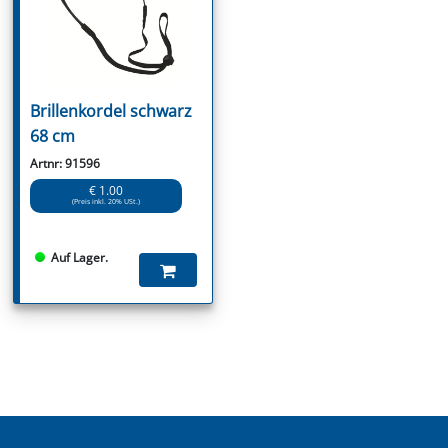
Brillenkordel schwarz
68 cm
Artnr: 91596
€ 1.00
(Preis inkl. 20% USt.)
Auf Lager.