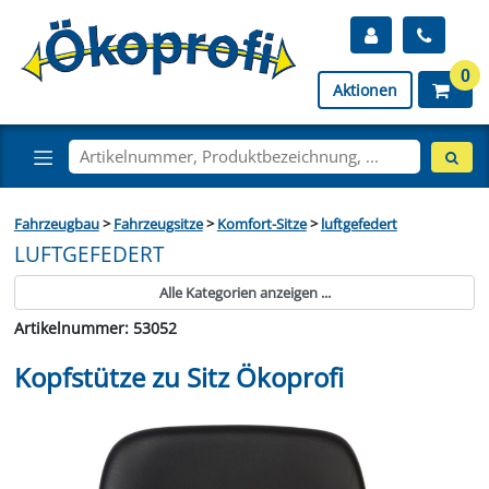
0
Aktionen
Fahrzeugbau
>
Fahrzeugsitze
>
Komfort-Sitze
>
luftgefedert
LUFTGEFEDERT
Alle Kategorien anzeigen ...
Artikelnummer: 53052
Kopfstütze zu Sitz Ökoprofi