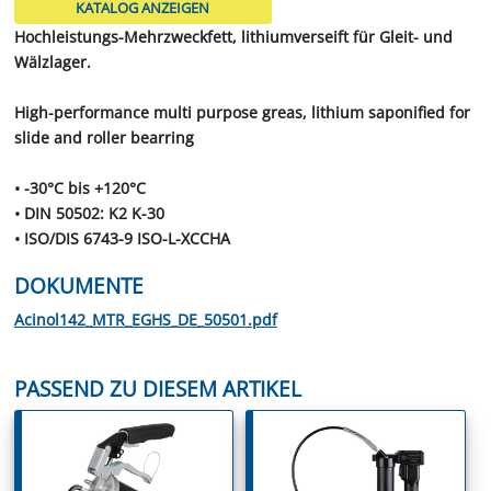
KATALOG ANZEIGEN
Hochleistungs-Mehrzweckfett, lithiumverseift für Gleit- und
Wälzlager.
High-performance multi purpose greas, lithium saponified for
slide and roller bearring
• -30°C bis +120°C
• DIN 50502: K2 K-30
• ISO/DIS 6743-9 ISO-L-XCCHA
DOKUMENTE
Acinol142_MTR_EGHS_DE_50501.pdf
PASSEND ZU DIESEM ARTIKEL