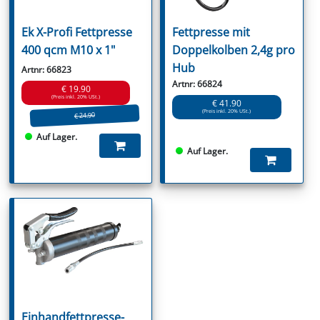
Ek X-Profi Fettpresse
Fettpresse mit
400 qcm M10 x 1"
Doppelkolben 2,4g pro
Hub
Artnr: 66823
Artnr: 66824
€ 19.90
(Preis inkl. 20% USt.)
€ 41.90
(Preis inkl. 20% USt.)
€ 24.90
Auf Lager.
Auf Lager.
Einhandfettpresse-