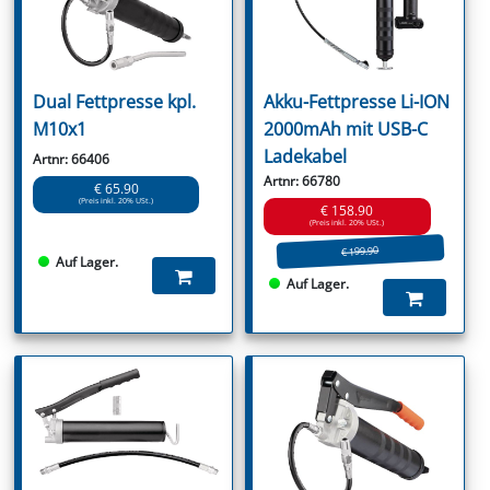
Dual Fettpresse kpl.
Akku-Fettpresse Li-ION
M10x1
2000mAh mit USB-C
Ladekabel
Artnr: 66406
Artnr: 66780
€ 65.90
(Preis inkl. 20% USt.)
€ 158.90
(Preis inkl. 20% USt.)
€ 199.90
Auf Lager.
Auf Lager.