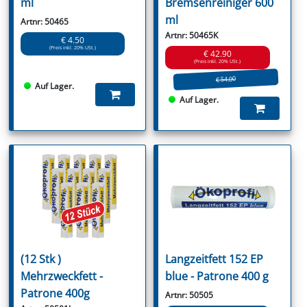
ml
Bremsenreiniger 600
ml
Artnr: 50465
Artnr: 50465K
€ 4.50
(Preis inkl. 20% USt.)
€ 42.90
(Preis inkl. 20% USt.)
€ 54.00
Auf Lager.
Auf Lager.
(12 Stk )
Langzeitfett 152 EP
Mehrzweckfett -
blue - Patrone 400 g
Patrone 400g
Artnr: 50505