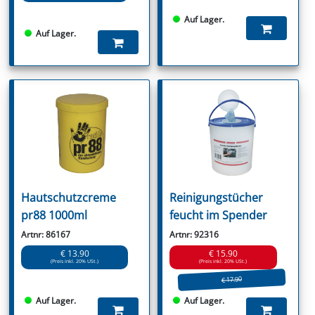
Auf Lager.
Auf Lager.
Hautschutzcreme
Reinigungstücher
pr88 1000ml
feucht im Spender
Artnr: 86167
Artnr: 92316
€ 13.90
€ 15.90
(Preis inkl. 20% USt.)
(Preis inkl. 20% USt.)
€ 17.90
Auf Lager.
Auf Lager.