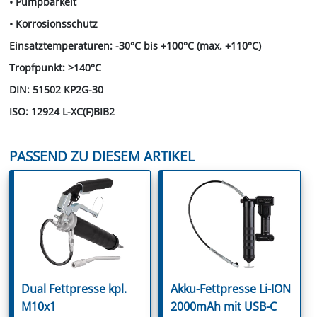
• Pumpbarkeit
• Korrosionsschutz
Einsatztemperaturen: -30°C bis +100°C (max. +110°C)
Tropfpunkt: >140°C
DIN: 51502 KP2G-30
ISO: 12924 L-XC(F)BIB2
PASSEND ZU DIESEM ARTIKEL
Dual Fettpresse kpl.
Akku-Fettpresse Li-ION
M10x1
2000mAh mit USB-C