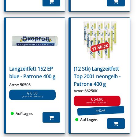
Langzeitfett 152 EP
(12 Stk) Langzeitfett
blue - Patrone 400 g
Top 2001 neongelb -
Patrone 400 g
Artnr: 50505
Artnr: 66250K
€ 6.50
(Preis inkl. 20% USt.)
€ 54.90
(Preis inkl. 20% USt.)
€ 62.40
Auf Lager.
Auf Lager.