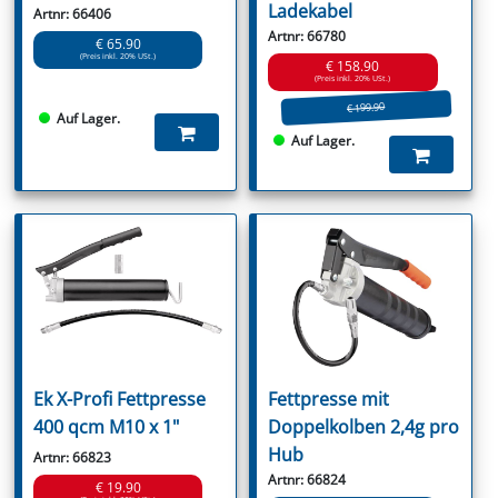
Ladekabel
Artnr: 66406
Artnr: 66780
€ 65.90
(Preis inkl. 20% USt.)
€ 158.90
(Preis inkl. 20% USt.)
€ 199.90
Auf Lager.
Auf Lager.
Ek X-Profi Fettpresse
Fettpresse mit
400 qcm M10 x 1"
Doppelkolben 2,4g pro
Hub
Artnr: 66823
Artnr: 66824
€ 19.90