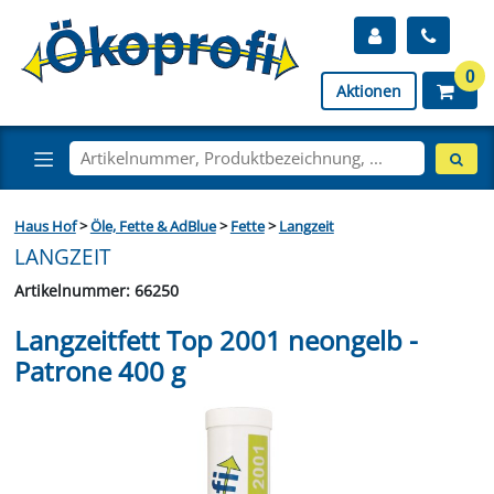
0
Aktionen
Haus Hof
>
Öle, Fette & AdBlue
>
Fette
>
Langzeit
LANGZEIT
Artikelnummer: 66250
Langzeitfett Top 2001 neongelb -
Patrone 400 g