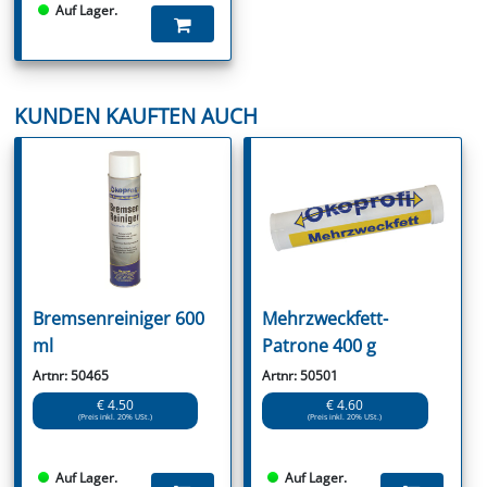
Auf Lager.
KUNDEN KAUFTEN AUCH
Bremsenreiniger 600
Mehrzweckfett-
ml
Patrone 400 g
Artnr: 50465
Artnr: 50501
€ 4.50
€ 4.60
(Preis inkl. 20% USt.)
(Preis inkl. 20% USt.)
Auf Lager.
Auf Lager.