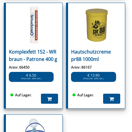
Komplexfett 152 - WR
Hautschutzcreme
braun - Patrone 400 g
pr88 1000ml
Artnr: 66450
Artnr: 86167
€ 6.50
€ 13.90
(Preis inkl. 20% USt.)
(Preis inkl. 20% USt.)
Auf Lager.
Auf Lager.