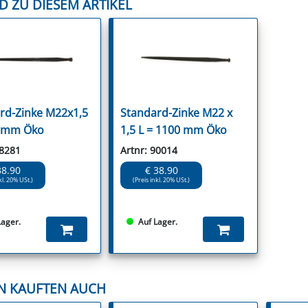
D ZU DIESEM ARTIKEL
rd-Zinke M22x1,5
Standard-Zinke M22 x
0mm Öko
1,5 L = 1100 mm Öko
78281
Artnr: 90014
38.90
€ 38.90
kl. 20% USt.)
(Preis inkl. 20% USt.)
Lager.
Auf Lager.
N KAUFTEN AUCH