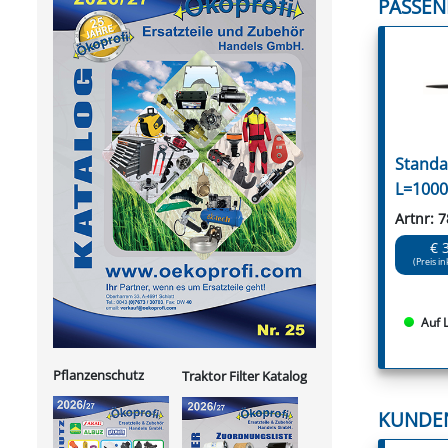
PASSEN
Standa
L=100
Artnr: 
€ 
(Preis in
Auf 
Pflanzenschutz
Traktor Filter Katalog
KUNDE