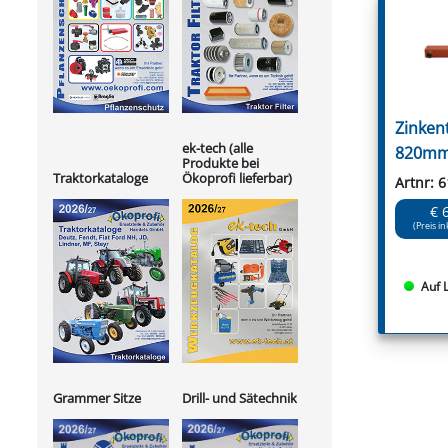
Zinken
ek-tech (alle
820mm
Produkte bei
Ökoprofi lieferbar)
Traktorkataloge
Artnr: 
€ 
(Preis in
Auf 
Grammer Sitze
Drill- und Sätechnik