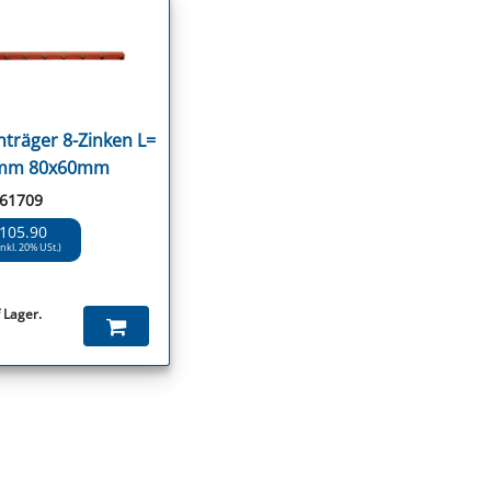
nträger 8-Zinken L=
mm 80x60mm
 61709
 105.90
inkl. 20% USt.)
 Lager.