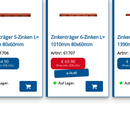
träger 5-Zinken L=
Zinkenträger 6-Zinken L=
Zinke
 80x60mm
1010mm 80x60mm
1390
61706
Artnr: 61707
Artnr:
64.90
€ 63.90
€
kl. 20% USt.)
(Preis inkl. 20% USt.)
(Preis 
€ 75.90
Lager.
Auf Lager.
Auf