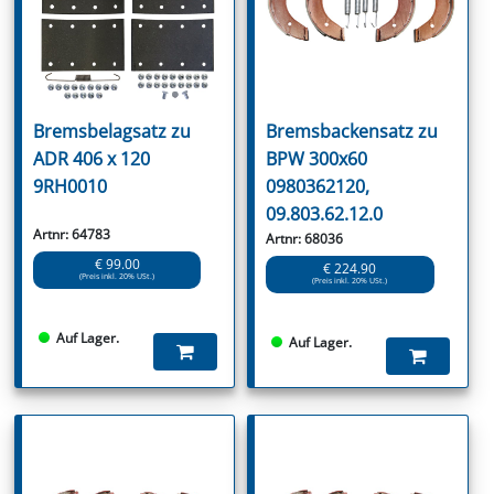
Bremsbelagsatz zu
Bremsbackensatz zu
ADR 406 x 120
BPW 300x60
9RH0010
0980362120,
09.803.62.12.0
Artnr: 64783
Artnr: 68036
€ 99.00
€ 224.90
(Preis inkl. 20% USt.)
(Preis inkl. 20% USt.)
Auf Lager.
Auf Lager.