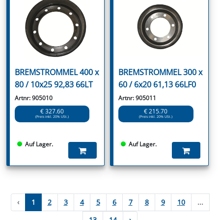
BREMSTROMMEL 400 x
BREMSTROMMEL 300 x
80 / 10x25 92,83 66LT
60 / 6x20 61,13 66LF0
Artnr: 905010
Artnr: 905011
€ 327.60
€ 215.70
(Preis inkl. 20% USt.)
(Preis inkl. 20% USt.)
Auf Lager.
Auf Lager.
‹
1
2
3
4
5
6
7
8
9
10
...
13
14
›