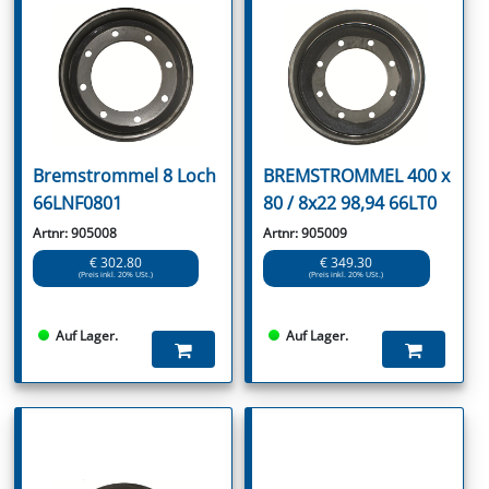
Bremstrommel 8 Loch
BREMSTROMMEL 400 x
66LNF0801
80 / 8x22 98,94 66LT0
Artnr: 905008
Artnr: 905009
€ 302.80
€ 349.30
(Preis inkl. 20% USt.)
(Preis inkl. 20% USt.)
Auf Lager.
Auf Lager.