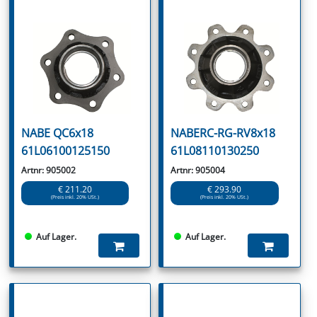
NABE QC6x18
NABERC-RG-RV8x18
61L06100125150
61L08110130250
Artnr: 905002
Artnr: 905004
€ 211.20
€ 293.90
(Preis inkl. 20% USt.)
(Preis inkl. 20% USt.)
Auf Lager.
Auf Lager.