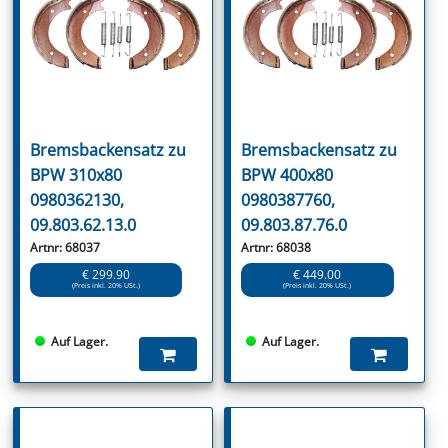
Bremsbackensatz zu
Bremsbackensatz zu
BPW 310x80
BPW 400x80
0980362130,
0980387760,
09.803.62.13.0
09.803.87.76.0
Artnr: 68037
Artnr: 68038
€ 299.90
€ 449.00
(Preis inkl. 20% USt.)
(Preis inkl. 20% USt.)
Auf Lager.
Auf Lager.