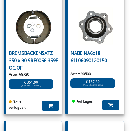
BREMSBACKENSATZ
NABE NA6x18
350 x 90 9RE0066 359E
61L06090120150
QC,QF
Artnr: 905001
Artnr: 68720
€ 187.80
€ 351.90
(Preis inkl. 20% USt.)
(Preis inkl. 20% USt.)
Auf Lager.
Teils
verfügbar.