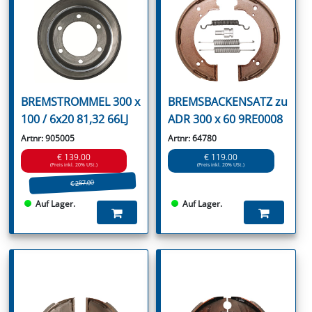
BREMSTROMMEL 300 x
BREMSBACKENSATZ zu
100 / 6x20 81,32 66LJ
ADR 300 x 60 9RE0008
Artnr: 905005
Artnr: 64780
€ 139.00
€ 119.00
(Preis inkl. 20% USt.)
(Preis inkl. 20% USt.)
€ 287.00
Auf Lager.
Auf Lager.