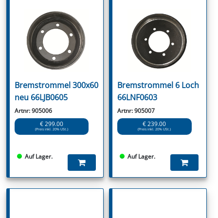
Bremstrommel 300x60
Bremstrommel 6 Loch
neu 66LJB0605
66LNF0603
Artnr: 905006
Artnr: 905007
€ 299.00
€ 239.00
(Preis inkl. 20% USt.)
(Preis inkl. 20% USt.)
Auf Lager.
Auf Lager.