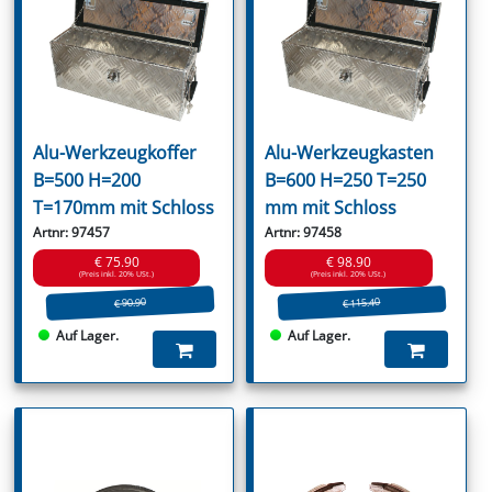
Alu-Werkzeugkoffer
Alu-Werkzeugkasten
B=500 H=200
B=600 H=250 T=250
T=170mm mit Schloss
mm mit Schloss
Artnr: 97457
Artnr: 97458
€ 75.90
€ 98.90
(Preis inkl. 20% USt.)
(Preis inkl. 20% USt.)
€ 115.40
€ 90.90
Auf Lager.
Auf Lager.