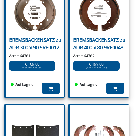
BREMSBACKENSATZ zu
BREMSBACKENSATZ zu
ADR 300 x 90 9RE0012
ADR 400 x 80 9RE0048
Artnr: 64781
Artnr: 64782
€ 169.00
€ 199.00
(Preis inkl. 20% USt.)
(Preis inkl. 20% USt.)
Auf Lager.
Auf Lager.