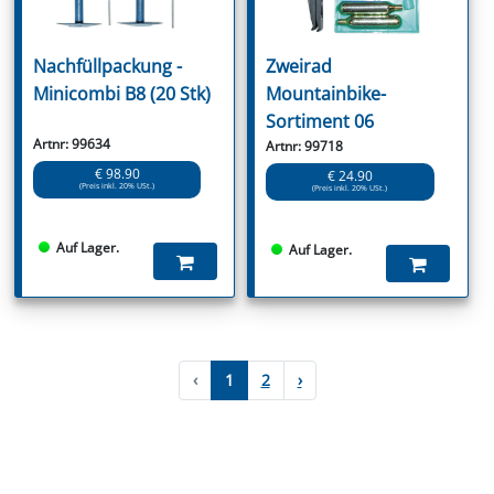
Nachfüllpackung -
Zweirad
Minicombi B8 (20 Stk)
Mountainbike-
Sortiment 06
Artnr: 99634
Artnr: 99718
€ 98.90
€ 24.90
(Preis inkl. 20% USt.)
(Preis inkl. 20% USt.)
Auf Lager.
Auf Lager.
‹
1
2
›