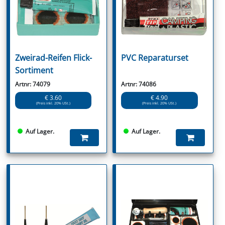
Zweirad-Reifen Flick-
PVC Reparaturset
Sortiment
Artnr: 74079
Artnr: 74086
€ 3.60
€ 4.90
(Preis inkl. 20% USt.)
(Preis inkl. 20% USt.)
Auf Lager.
Auf Lager.