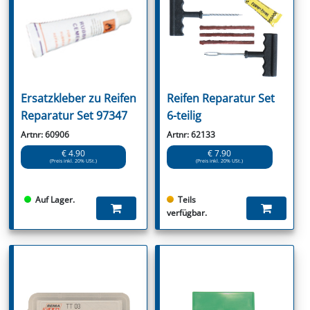
Ersatzkleber zu Reifen
Reifen Reparatur Set
Reparatur Set 97347
6-teilig
Artnr: 60906
Artnr: 62133
€ 4.90
€ 7.90
(Preis inkl. 20% USt.)
(Preis inkl. 20% USt.)
Auf Lager.
Teils
verfügbar.