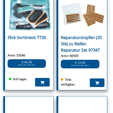
Flick Sortiment TT30
Reparaturstopfen (20
Stk) zu Reifen
Reparatur Set 97347
Artnr: 53540
Artnr: 60505
€ 46.90
€ 12.90
(Preis inkl. 20% USt.)
(Preis inkl. 20% USt.)
Auf Lager.
Teils
verfügbar.