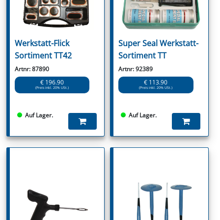
Werkstatt-Flick
Super Seal Werkstatt-
Sortiment TT42
Sortiment TT
Artnr: 87890
Artnr: 92389
€ 196.90
€ 113.90
(Preis inkl. 20% USt.)
(Preis inkl. 20% USt.)
Auf Lager.
Auf Lager.