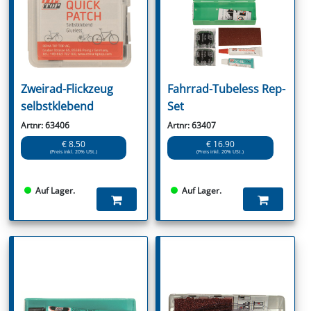
Zweirad-Flickzeug
Fahrrad-Tubeless Rep-
selbstklebend
Set
Artnr: 63406
Artnr: 63407
€ 8.50
€ 16.90
(Preis inkl. 20% USt.)
(Preis inkl. 20% USt.)
Auf Lager.
Auf Lager.