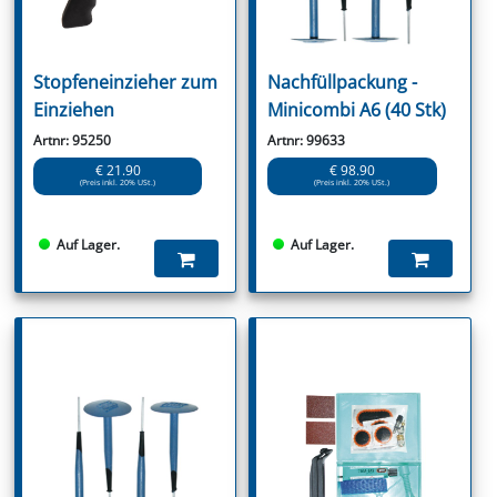
Stopfeneinzieher zum
Nachfüllpackung -
Einziehen
Minicombi A6 (40 Stk)
Artnr: 95250
Artnr: 99633
€ 21.90
€ 98.90
(Preis inkl. 20% USt.)
(Preis inkl. 20% USt.)
Auf Lager.
Auf Lager.