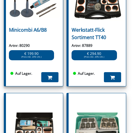
Minicombi A6/B8
Werkstatt-Flick
Sortiment TT40
Artnr: 80290
Artnr: 87889
€ 199.90
€ 294.90
(Preis inkl. 20% USt.)
(Preis inkl. 20% USt.)
Auf Lager.
Auf Lager.