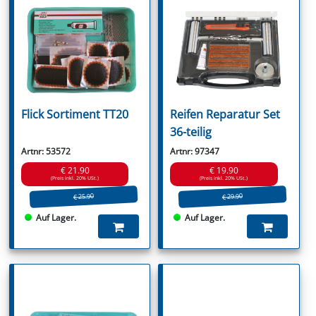
Flick Sortiment TT20
Reifen Reparatur Set
36-teilig
Artnr: 53572
Artnr: 97347
€ 21.90
€ 19.90
(Preis inkl. 20% USt.)
(Preis inkl. 20% USt.)
€ 25.90
€ 29.90
Auf Lager.
Auf Lager.