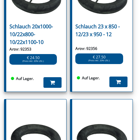
Schlauch 20x1000-
Schlauch 23 x 850 -
10/22x800-
12/23 x 950 - 12
10/22x1100-10
Artnr: 92356
Artnr: 92353
€ 27.50
€ 24.50
(Preis inkl. 20% USt.)
(Preis inkl. 20% USt.)
Auf Lager.
Auf Lager.