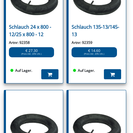
Schlauch 24 x 800 -
Schlauch 135-13/145-
12/25 x 800 - 12
13
Artnr: 92358
Artnr: 92359
€ 27.30
€ 14.60
(Preis inkl. 20% USt.)
(Preis inkl. 20% USt.)
Auf Lager.
Auf Lager.