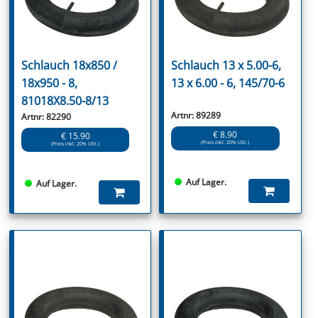
Schlauch 18x850 /
Schlauch 13 x 5.00-6,
18x950 - 8,
13 x 6.00 - 6, 145/70-6
81018X8.50-8/13
Artnr: 89289
Artnr: 82290
€ 8.90
€ 15.90
(Preis inkl. 20% USt.)
(Preis inkl. 20% USt.)
Auf Lager.
Auf Lager.