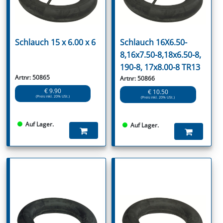
Schlauch 15 x 6.00 x 6
Schlauch 16X6.50-
8,16x7.50-8,18x6.50-8,
190-8, 17x8.00-8 TR13
Artnr: 50865
Artnr: 50866
€ 9.90
€ 10.50
(Preis inkl. 20% USt.)
(Preis inkl. 20% USt.)
Auf Lager.
Auf Lager.