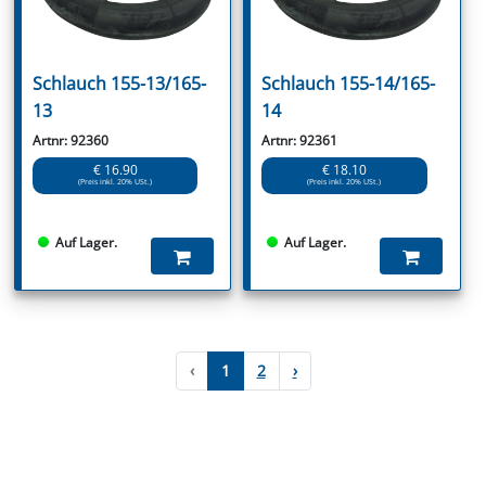
Schlauch 155-13/165-
Schlauch 155-14/165-
13
14
Artnr: 92360
Artnr: 92361
€ 16.90
€ 18.10
(Preis inkl. 20% USt.)
(Preis inkl. 20% USt.)
Auf Lager.
Auf Lager.
‹
1
2
›