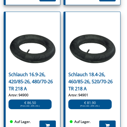
Schlauch 16.9-26,
Schlauch 18.4-26,
420/85-26, 480/70-26
460/85-26, 520/70-26
TR 218 A
TR 218 A
Artnr: 94900
Artnr: 94901
€ 86.50
€ 81.90
(Preis inkl. 20% USt.)
(Preis inkl. 20% USt.)
Auf Lager.
Auf Lager.