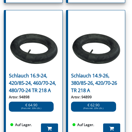
Schlauch 16.9-24,
Schlauch 14.9-26,
420/85-24, 460/70-24,
380/85-26, 420/70-26
480/70-24 TR 218 A
TR 218 A
Artnr: 94898
Artnr: 94899
€ 64.90
€ 62.90
(Preis inkl. 20% USt.)
(Preis inkl. 20% USt.)
Auf Lager.
Auf Lager.