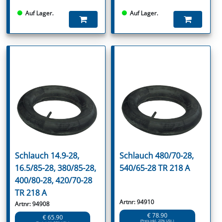
Auf Lager.
Auf Lager.
Schlauch 14.9-28,
Schlauch 480/70-28,
16.5/85-28, 380/85-28,
540/65-28 TR 218 A
400/80-28, 420/70-28
TR 218 A
Artnr: 94910
Artnr: 94908
€ 78.90
€ 65.90
(Preis inkl. 20% USt.)