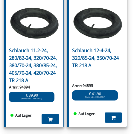
Schlauch 11.2-24,
Schlauch 12-4-24,
280/82-24, 320/70-24,
320/85-24, 350/70-24
380/70-24, 380/85-24,
TR 218 A
405/70-24, 420/70-24
TR 218 A
Artnr: 94895
Artnr: 94894
€ 41.90
€ 39.90
(Preis inkl. 20% USt.)
(Preis inkl. 20% USt.)
Auf Lager.
Auf Lager.