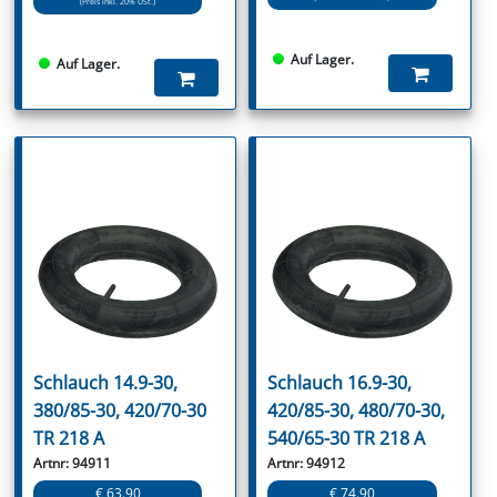
(Preis inkl. 20% USt.)
Auf Lager.
Auf Lager.
Schlauch 14.9-30,
Schlauch 16.9-30,
380/85-30, 420/70-30
420/85-30, 480/70-30,
TR 218 A
540/65-30 TR 218 A
Artnr: 94911
Artnr: 94912
€ 63.90
€ 74.90