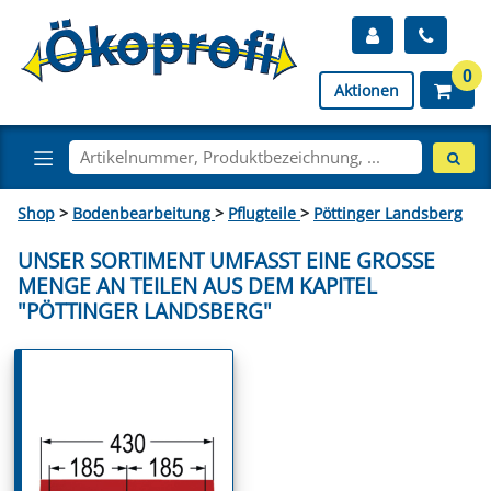
0
Aktionen
Shop
>
Bodenbearbeitung
>
Pflugteile
>
Pöttinger Landsberg
UNSER SORTIMENT UMFASST EINE GROSSE M
ENGE AN TEILEN AUS DEM KAPITEL "
PÖTTINGER LANDSBERG"