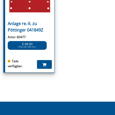
Anlage re.-li. zu
Pöttinger 041849Z
Artnr: 60477
€ 68.90
(Preis inkl. 20% USt.)
Teils
verfügbar.