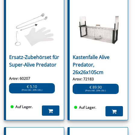
Ersatz-Zubehörset für
Kastenfalle Alive
Super-Alive Predator
Predator,
26x26x105cm
Artnr: 60207
Artnr: 72183
€ 5.10
€ 89.90
(Preis inkl. 20% USt.)
(Preis inkl. 20% USt.)
Auf Lager.
Auf Lager.