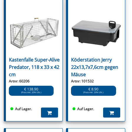
Kastenfalle Super-Alive
Köderstation Jerry
Predator, 118 x 33 x 42
22x13,7x7,6cm gegen
cm
Mäuse
Artnr: 60206
Artnr: 101532
€ 138.90
€ 8.90
(Preis inkl. 20% USt.)
(Preis inkl. 20% USt.)
Auf Lager.
Auf Lager.