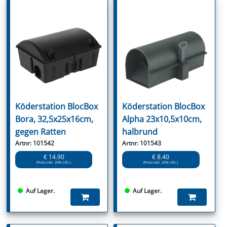
Köderstation BlocBox
Köderstation BlocBox
Bora, 32,5x25x16cm,
Alpha 23x10,5x10cm,
gegen Ratten
halbrund
Artnr: 101542
Artnr: 101543
€ 14.90
€ 8.40
(Preis inkl. 20% USt.)
(Preis inkl. 20% USt.)
Auf Lager.
Auf Lager.