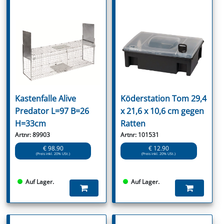
Kastenfalle Alive
Köderstation Tom 29,4
Predator L=97 B=26
x 21,6 x 10,6 cm gegen
H=33cm
Ratten
Artnr: 89903
Artnr: 101531
€ 98.90
€ 12.90
(Preis inkl. 20% USt.)
(Preis inkl. 20% USt.)
Auf Lager.
Auf Lager.