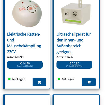
Elektrische Ratten-
Ultraschallgerät für
und
den Innen- und
Mäusebekämpfung
Außenbereich
230V
geeignet
Artnr: 60298
Artnr: 61496
€ 14.90
€ 56.90
(Preis inkl. 20% USt.)
(Preis inkl. 20% USt.)
Auf Lager.
Auf Lager.