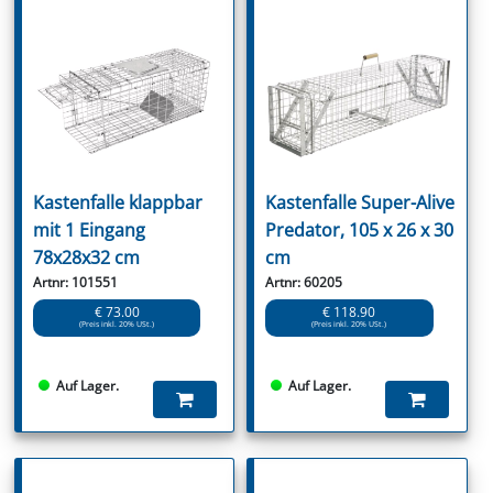
Kastenfalle klappbar
Kastenfalle Super-Alive
mit 1 Eingang
Predator, 105 x 26 x 30
78x28x32 cm
cm
Artnr: 101551
Artnr: 60205
€ 73.00
€ 118.90
(Preis inkl. 20% USt.)
(Preis inkl. 20% USt.)
Auf Lager.
Auf Lager.