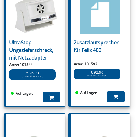
UltraStop
Zusatzlautsprecher
Ungezieferschreck,
für Felix 400
mit Netzadapter
Artnr: 101592
Artnr: 101544
€ 92.90
€ 26.90
(Preis inkl. 20% USt.)
(Preis inkl. 20% USt.)
Auf Lager.
Auf Lager.