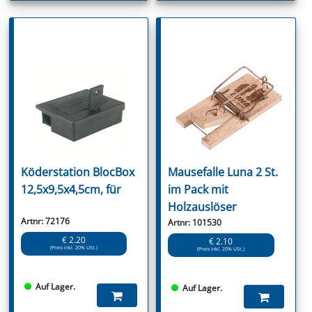
Köderstation BlocBox
Mausefalle Luna 2 St.
12,5x9,5x4,5cm, für
im Pack mit
Holzauslöser
Artnr: 72176
Artnr: 101530
€ 2.20
€ 2.10
(Preis inkl. 20% USt.)
(Preis inkl. 20% USt.)
Auf Lager.
Auf Lager.