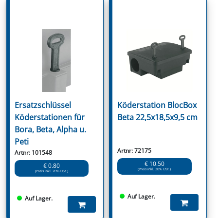
Ersatzschlüssel
Köderstation BlocBox
Köderstationen für
Beta 22,5x18,5x9,5 cm
Bora, Beta, Alpha u.
Peti
Artnr: 72175
Artnr: 101548
€ 10.50
€ 0.80
(Preis inkl. 20% USt.)
(Preis inkl. 20% USt.)
Auf Lager.
Auf Lager.