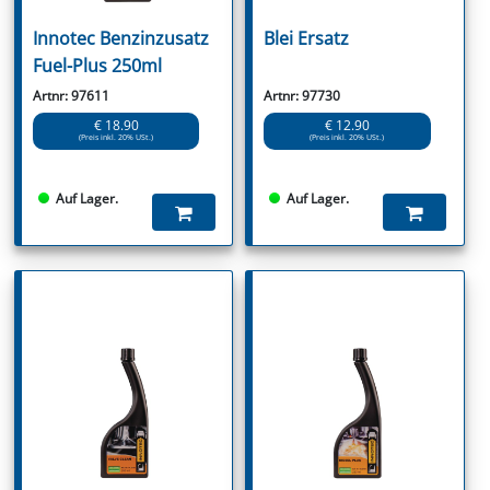
Innotec Benzinzusatz
Blei Ersatz
Fuel-Plus 250ml
Artnr: 97611
Artnr: 97730
€ 18.90
€ 12.90
(Preis inkl. 20% USt.)
(Preis inkl. 20% USt.)
Auf Lager.
Auf Lager.