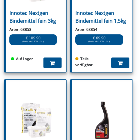
Innotec Nextgen
Innotec Nextgen
Bindemittel fein 3kg
Bindemittel fein 1,5kg
Artnr: 68853
Artnr: 68854
€ 109.90
€ 69.90
(Preis inkl. 20% USt.)
(Preis inkl. 20% USt.)
Auf Lager.
Teils
verfügbar.