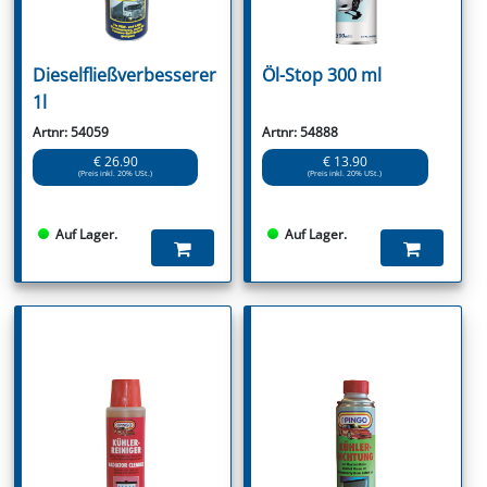
Dieselfließverbesserer
Öl-Stop 300 ml
1l
Artnr: 54059
Artnr: 54888
€ 26.90
€ 13.90
(Preis inkl. 20% USt.)
(Preis inkl. 20% USt.)
Auf Lager.
Auf Lager.