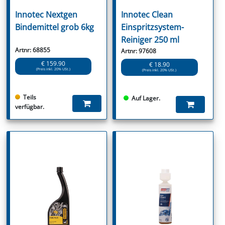
Innotec Nextgen
Innotec Clean
Bindemittel grob 6kg
Einspritzsystem-
Reiniger 250 ml
Artnr: 68855
Artnr: 97608
€ 159.90
€ 18.90
(Preis inkl. 20% USt.)
(Preis inkl. 20% USt.)
Teils
Auf Lager.
verfügbar.