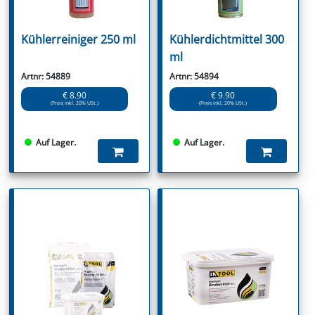
Kühlerreiniger 250 ml
Kühlerdichtmittel 300
ml
Artnr: 54889
Artnr: 54894
€ 8.90
€ 9.90
(Preis inkl. 20% USt.)
(Preis inkl. 20% USt.)
Auf Lager.
Auf Lager.